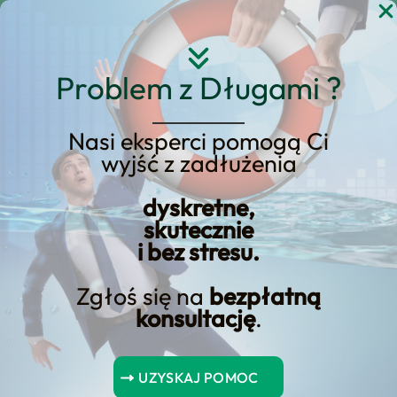
Przejdź
do
treści
Problem z Długami ?
Nasi eksperci pomogą Ci
Pożyczka na ukończenie
wyjść z zadłużenia
budowy domu – Jak to
dyskretne,
działa i gdzie jest
skutecznie
dostępna?
i bez stresu.
Zgłoś się na
bezpłatną
konsultację
.
Spis Treści
UZYSKAJ POMOC
Wnioski kluczowe