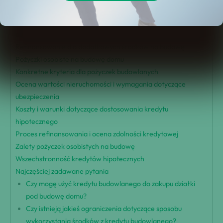
Kredyty hipoteczne na budowę domu
Zwiększanie istniejących kredytów hipotecznych na cele
budowlane
Refinansowanie dla dodatkowych środków na budowę
Pożyczki osobiste na budowę domu
Konkretne kryteria dla pożyczek budowlanych
Ocena wartości nieruchomości i wymagania dotyczące
ubezpieczenia
Koszty i warunki dotyczące dostosowania kredytu
hipotecznego
Proces refinansowania i ocena zdolności kredytowej
Zalety pożyczek osobistych na budowę
Wszechstronność kredytów hipotecznych
Najczęściej zadawane pytania
Czy mogę użyć kredytu budowlanego do zakupu działki
pod budowę domu?
Czy istnieją jakieś ograniczenia dotyczące sposobu
wykorzystania środków z kredytu budowlanego?