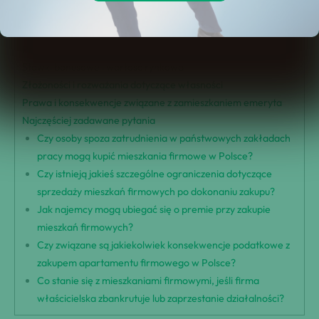
Regulacje dotyczące zakupu apartamentów firmowych
Kryteria kwalifikowalności i warunki
Procedura zakupu i dokumentacja
Stawki bonusowe i wartość rynkowa
Złożoności i rozważania dotyczące własności
Prawa i konsekwencje związane z zamieszkaniem emeryta
Najczęściej zadawane pytania
Czy osoby spoza zatrudnienia w państwowych zakładach
pracy mogą kupić mieszkania firmowe w Polsce?
Czy istnieją jakieś szczególne ograniczenia dotyczące
sprzedaży mieszkań firmowych po dokonaniu zakupu?
Jak najemcy mogą ubiegać się o premie przy zakupie
mieszkań firmowych?
Czy związane są jakiekolwiek konsekwencje podatkowe z
zakupem apartamentu firmowego w Polsce?
Co stanie się z mieszkaniami firmowymi, jeśli firma
właścicielska zbankrutuje lub zaprzestanie działalności?