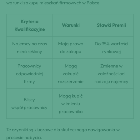
warunki zakupu mieszkań firmowych w Polsce:
Kryteria
Warunki
Stawki Premii
Kwalifikacyjne
Najemcy na czas
Mają prawo
Do 95% wartości
nieokreślony
do zakupu
rynkowej
Pracownicy
Mogą
Zmienne w
odpowiedniej
zakupić
zależności od
firmy
rozszerzenie
rodzaju najemcy
Mogą kupić
Bliscy
w imieniu
współpracownicy
pracownika
Te czynniki są kluczowe dla skutecznego nawigowania w
procesie nabycia.