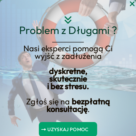
Przejdź
do
treści
Problem z Długami ?
Nasi eksperci pomogą Ci
wyjść z zadłużenia
Posiadanie kawałka
dyskretne,
historii Polski
skutecznie
i bez stresu.
Zgłoś się na
bezpłatną
konsultację
.
Spis Treści
UZYSKAJ POMOC
Podsumowanie kluczowych punktów