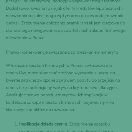
przejściu na emeryturę, dodając kolejną warstwę złożoności.
Dodatkowo, kwestie takie jak oferty kredytów hipotecznych i
mieszkania socjalne mogą wpłynąć na proces podejmowania
decyzji. Zrozumienie obliczania premii i zniżek jest kluczowe do
skutecznego nawigowania po zawiłościach zakupu firmowego
mieszkania w Polsce.
Prawa i konsekwencje związane z zamieszkaniem emeryta
Własność mieszkań firmowych w Polsce, zwłaszcza dla
emerytów, może stwarzać złożone wyzwania z uwagi na
kwestie prawne związane z prawem pobytu po przejściu na
emeryturę i potencjalny wpływ na kryteria kwalifikacyjne.
Analizując prawa pobytu emerytów i ich implikacje w
kontekście zakupu mieszkań firmowych, pojawia się kilka
kluczowych punktów do rozważenia:
Implikacje dziedziczenia
: Zrozumienie sposobu
przeniesienia praw pobytu na spadkobierców po