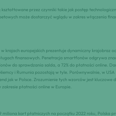
kształtowane przez czynniki takie jak postęp technologiczn
debetowych może dostarczyć wglądu w zakres włączenia fi
 krajach europejskich prezentuje dynamiczny krajobraz od
sługach finansowych. Penetracja smartfonów odgrywa znacz
onów do sprawdzania salda, a 72% do płatności online. Da
Niemcy i Rumunia pozostają w tyle. Porównywalnie, w USA 
end jak w Polsce. Zrozumienie tych wzorców jest kluczowe d
zakresie płatności online w Europie.
,9 miliona kart płatniczych na początku 2022 roku, Polska p