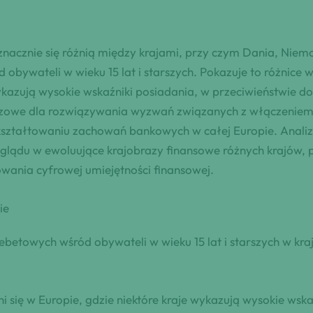
acznie się różnią między krajami, przy czym Dania, Niemcy,
bywateli w wieku 15 lat i starszych. Pokazuje to różnice w
 wykazują wysokie wskaźniki posiadania, w przeciwieństwie do
kluczowe dla rozwiązywania wyzwań związanych z włączenie
kształtowaniu zachowań bankowych w całej Europie. Analiz
glądu w ewoluujące krajobrazy finansowe różnych krajów, 
wania cyfrowej umiejętności finansowej.
ie
etowych wśród obywateli w wieku 15 lat i starszych w kraja
i się w Europie, gdzie niektóre kraje wykazują wysokie wsk