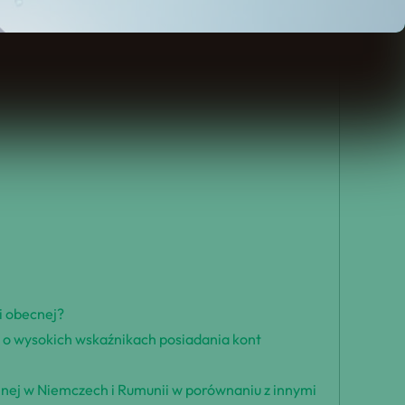
i obecnej?
h o wysokich wskaźnikach posiadania kont
ilnej w Niemczech i Rumunii w porównaniu z innymi