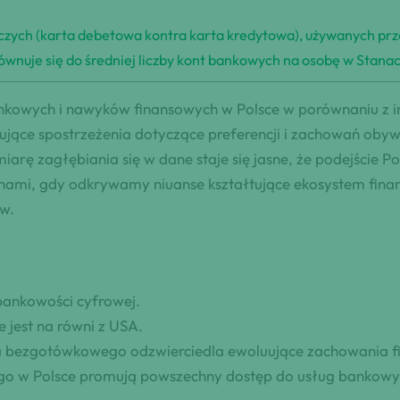
iczych (karta debetowa kontra karta kredytowa), używanych prz
ównuje się do średniej liczby kont bankowych na osobę w Stan
nkowych i nawyków finansowych w Polsce w porównaniu z inn
jące spostrzeżenia dotyczące preferencji i zachowań obywat
arę zagłębiania się w dane staje się jasne, że podejście P
 nami, gdy odkrywamy niuanse kształtujące ekosystem finan
ów.
 bankowości cyfrowej.
 jest na równi z USA.
twa bezgotówkowego odzwierciedla ewoluujące zachowania f
ego w Polsce promują powszechny dostęp do usług bankowy