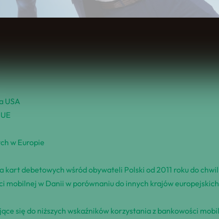
Spis Treści
ra USA
 UE
ch w Europie
a kart debetowych wśród obywateli Polski od 2011 roku do chwil
i mobilnej w Danii w porównaniu do innych krajów europejskic
iające się do niższych wskaźników korzystania z bankowości mob