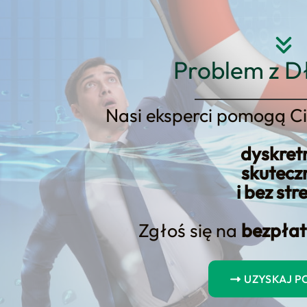
Strona główna
O nas
Usłu
Problem z D
Nasi eksperci pomogą Ci
dyskret
bankowe. Jak się porównujemy z 
skutecz
i bez str
Zgłoś się na
bezpłat
UZYSKAJ 