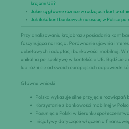
krajami UE?
Jakie są główne różnice w rodzajach kart płatn
Jak ilość kont bankowych na osobę w Polsce por
Przy analizowaniu krajobrazu posiadania kont ba
fascynująca narracja. Porównanie ujawnia interesu
debetowych i adaptacji bankowości mobilnej. W mi
unikalną perspektywę w kontekście UE. Bądźcie z
lub różni się od swoich europejskich odpowiednik
Główne wnioski
Polska wykazuje silne przyjęcie rozwiązań
Korzystanie z bankowości mobilnej w Polsce
Posunięcie Polski w kierunku społeczeńs
Inicjatywy dotyczące włączenia finansow