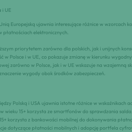
 i UE
nią Europejską ujawnia interesujące różnice w wzorcach ko
 płatnościach elektronicznych.
ższym priorytetem zarówno dla polskich, jak i unijnych ko
ć w Polsce i w UE, co pokazuje zmianę w kierunku wygodny
kowej zarówno w Polsce, jak i w UE wskazuje na wzajemną 
c znaczenie wygody obok środków zabezpieczeń.
iędzy Polską i USA ujawnia istotne różnice w wskaźnikach
w wieku 15+ korzysta ze smartfonów do sprawdzania salda,
 15+ korzysta z bankowości mobilnej do dokonywania płatno
ncje dotyczące płatności mobilnych i adopcję portfela cyfr