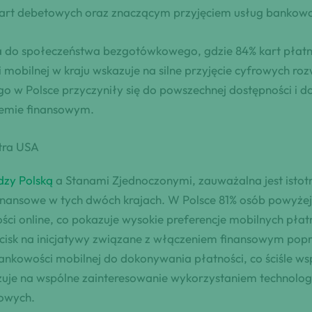
rt debetowych oraz znaczącym przyjęciem usług bankowośc
cia do społeczeństwa bezgotówkowego, gdzie 84% kart płatn
mobilnej w kraju wskazuje na silne przyjęcie cyfrowych ro
o w Polsce przyczyniły się do powszechnej dostępności i d
temie finansowym.
tra USA
dzy Polską
a Stanami Zjednoczonymi, zauważalna jest istotn
nansowe w tych dwóch krajach. W Polsce 81% osób powyżej 
i online, co pokazuje wysokie preferencje mobilnych płatn
nacisk na inicjatywy związane z włączeniem finansowym popr
bankowości mobilnej do dokonywania płatności, co ściśle w
zuje na wspólne zainteresowanie wykorzystaniem technologi
sowych.