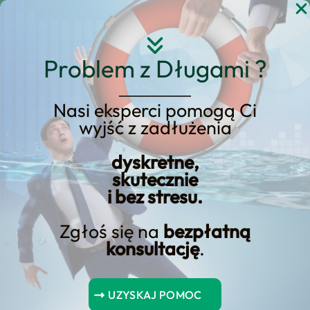
Przejdź
do
treści
Problem z Długami ?
Nasi eksperci pomogą Ci
wyjść z zadłużenia
Platności bezgotówkowe
dyskretne,
rosną w Polsce
skutecznie
i bez stresu.
Zgłoś się na
bezpłatną
konsultację
.
Spis Treści
UZYSKAJ POMOC
Wnioski kluczowe