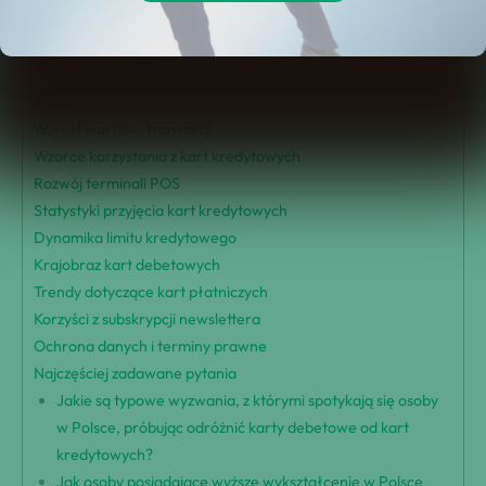
Bezpieczeństwo płatności bezgotówkowych
Trendy korzystania z kart kredytowych
Wzrost transakcji bezgotówkowych
Preferencje dotyczące kart kredytowych
Wzrost wartości transakcji
Wzorce korzystania z kart kredytowych
Rozwój terminali POS
Statystyki przyjęcia kart kredytowych
Dynamika limitu kredytowego
Krajobraz kart debetowych
Trendy dotyczące kart płatniczych
Korzyści z subskrypcji newslettera
Ochrona danych i terminy prawne
Najczęściej zadawane pytania
Jakie są typowe wyzwania, z którymi spotykają się osoby
w Polsce, próbując odróżnić karty debetowe od kart
kredytowych?
Jak osoby posiadające wyższe wykształcenie w Polsce