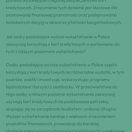
pomimo wysokiej postrzeganej bezpieczeństwa kart
kredytowych. Zrozumienie tych dynamik jest kluczowe dla
promowania finansowej gramotności oraz podejmowania
świadomych decyzji w obszarze płatności bezgotówkowych.
Jak osoby posiadające wyższe wykształcenie w Polsce
zazwyczaj korzystają z kart kredytowych w porównaniu do
tych z niższym poziomem wykształcenia?
Osoby posiadające wyższe wykształcenie w Polsce często
korzystają z kart kredytowych na różnorodne wydatki, w tym
podróże, posiłki i inwestycje, wykorzystując programy
lojalnościowe i korzyści z cashbacku. W przeciwieństwie do
tego osoby o niższym poziomie wykształcenia zazwyczaj
używają kart kredytowych na podstawowe potrzeby,
skupiając się na zarządzaniu budżetem i unikaniu długów.
Wyższe wykształcenie koreluje z większym zrozumieniem
produktów finansowych, prowadząc do bardziej
strategicznego wykorzystania kart kredytowych i zwiększonej