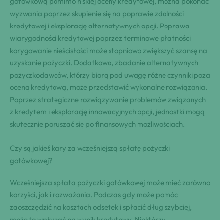
gotówkową pomimo niskiej oceny kredytowej, można pokonać
wyzwania poprzez skupienie się na poprawie zdolności
kredytowej i eksplorację alternatywnych opcji. Poprawa
wiarygodności kredytowej poprzez terminowe płatności i
korygowanie nieścisłości może stopniowo zwiększyć szansę na
uzyskanie pożyczki. Dodatkowo, zbadanie alternatywnych
pożyczkodawców, którzy biorą pod uwagę różne czynniki poza
oceną kredytową, może przedstawić wykonalne rozwiązania.
Poprzez strategiczne rozwiązywanie problemów związanych
z kredytem i eksplorację innowacyjnych opcji, jednostki mogą
skutecznie poruszać się po finansowych możliwościach.
Czy są jakieś kary za wcześniejszą spłatę pożyczki
gotówkowej?
Wcześniejsza spłata pożyczki gotówkowej może mieć zarówno
korzyści, jak i rozważania. Podczas gdy może pomóc
zaoszczędzić na kosztach odsetek i spłacić dług szybciej,
może to wpłynąć na wynik kredytowy. Niektórzy