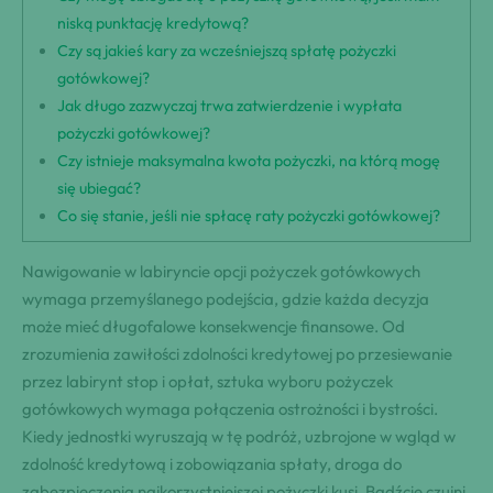
niską punktację kredytową?
Czy są jakieś kary za wcześniejszą spłatę pożyczki
gotówkowej?
Jak długo zazwyczaj trwa zatwierdzenie i wypłata
pożyczki gotówkowej?
Czy istnieje maksymalna kwota pożyczki, na którą mogę
się ubiegać?
Co się stanie, jeśli nie spłacę raty pożyczki gotówkowej?
Nawigowanie w labiryncie opcji pożyczek gotówkowych
wymaga przemyślanego podejścia, gdzie każda decyzja
może mieć długofalowe konsekwencje finansowe. Od
zrozumienia zawiłości zdolności kredytowej po przesiewanie
przez labirynt stop i opłat, sztuka wyboru pożyczek
gotówkowych wymaga połączenia ostrożności i bystrości.
Kiedy jednostki wyruszają w tę podróż, uzbrojone w wgląd w
zdolność kredytową i zobowiązania spłaty, droga do
zabezpieczenia najkorzystniejszej pożyczki kusi. Bądźcie czujni,