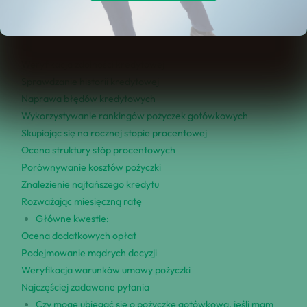
Zrozumienie zdolności kredytowej
Porównanie ofert pożyczek gotówkowych
Ocena kwoty pożyczki i spłaty
Weryfikacja zdolności kredytowej
Sprawdzanie historii kredytowej
Naprawa błędów kredytowych
Wykorzystywanie rankingów pożyczek gotówkowych
Skupiając się na rocznej stopie procentowej
Ocena struktury stóp procentowych
Porównywanie kosztów pożyczki
Znalezienie najtańszego kredytu
Rozważając miesięczną ratę
Główne kwestie:
Ocena dodatkowych opłat
Podejmowanie mądrych decyzji
Weryfikacja warunków umowy pożyczki
Najczęściej zadawane pytania
Czy mogę ubiegać się o pożyczkę gotówkową, jeśli mam