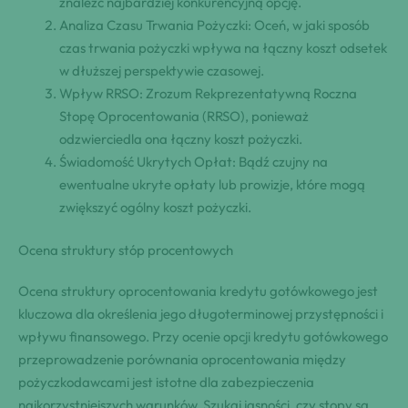
znaleźć najbardziej konkurencyjną opcję.
Analiza Czasu Trwania Pożyczki: Oceń, w jaki sposób
czas trwania pożyczki wpływa na łączny koszt odsetek
w dłuższej perspektywie czasowej.
Wpływ RRSO: Zrozum Rekprezentatywną Roczna
Stopę Oprocentowania (RRSO), ponieważ
odzwierciedla ona łączny koszt pożyczki.
Świadomość Ukrytych Opłat: Bądź czujny na
ewentualne ukryte opłaty lub prowizje, które mogą
zwiększyć ogólny koszt pożyczki.
Ocena struktury stóp procentowych
Ocena struktury oprocentowania kredytu gotówkowego jest
kluczowa dla określenia jego długoterminowej przystępności i
wpływu finansowego. Przy ocenie opcji kredytu gotówkowego
przeprowadzenie porównania oprocentowania między
pożyczkodawcami jest istotne dla zabezpieczenia
najkorzystniejszych warunków. Szukaj jasności, czy stopy są