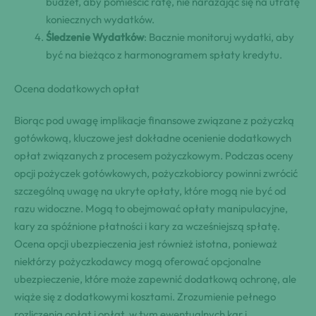
budżet, aby pomieścić ratę, nie narażając się na utratę
koniecznych wydatków.
Śledzenie Wydatków
: Bacznie monitoruj wydatki, aby
być na bieżąco z harmonogramem spłaty kredytu.
Ocena dodatkowych opłat
Biorąc pod uwagę implikacje finansowe związane z pożyczką
gotówkową, kluczowe jest dokładne ocenienie dodatkowych
opłat związanych z procesem pożyczkowym. Podczas oceny
opcji pożyczek gotówkowych, pożyczkobiorcy powinni zwrócić
szczególną uwagę na ukryte opłaty, które mogą nie być od
razu widoczne. Mogą to obejmować opłaty manipulacyjne,
kary za spóźnione płatności i kary za wcześniejszą spłatę.
Ocena opcji ubezpieczenia jest również istotna, ponieważ
niektórzy pożyczkodawcy mogą oferować opcjonalne
ubezpieczenie, które może zapewnić dodatkową ochronę, ale
wiąże się z dodatkowymi kosztami. Zrozumienie pełnego
rozliczenia opłat i opłat, w tym ewentualnych kar i