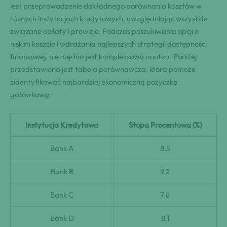
jest przeprowadzenie dokładnego porównania kosztów w
różnych instytucjach kredytowych, uwzględniając wszystkie
związane opłaty i prowizje. Podczas poszukiwania opcji o
niskim koszcie i wdrażania najlepszych strategii dostępności
finansowej, niezbędna jest kompleksowa analiza. Poniżej
przedstawiona jest tabela porównawcza, która pomoże
zidentyfikować najbardziej ekonomiczną pożyczkę
gotówkową:
Instytucja Kredytowa
Stopa Procentowa (%)
Bank A
8.5
Bank B
9.2
Bank C
7.8
Bank D
8.1