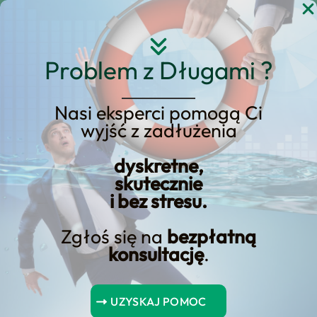
Przejdź
do
treści
Problem z Długami ?
Nasi eksperci pomogą Ci
wyjść z zadłużenia
Opanowanie sztuki
wyboru pożyczek
dyskretne,
skutecznie
gotówkowych
i bez stresu.
Zgłoś się na
bezpłatną
konsultację
.
Spis Treści
UZYSKAJ POMOC
Podsumowanie kluczowych kwestii