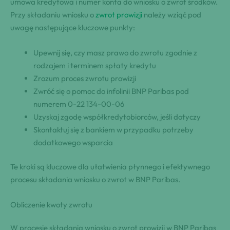
umowa kredytowa i numer konta do wniosku o zwrot środków.
Przy składaniu wniosku o
zwrot prowizji
należy wziąć pod
uwagę następujące kluczowe punkty:
Upewnij się, czy masz prawo do zwrotu zgodnie z
rodzajem i terminem spłaty kredytu
Zrozum proces zwrotu prowizji
Zwróć się o pomoc do infolinii BNP Paribas pod
numerem 0-22 134-00-06
Uzyskaj zgodę współkredytobiorców, jeśli dotyczy
Skontaktuj się z bankiem w przypadku potrzeby
dodatkowego wsparcia
Te kroki są kluczowe dla ułatwienia płynnego i efektywnego
procesu składania wniosku o zwrot w BNP Paribas.
Obliczenie kwoty zwrotu
W procesie składania wniosku o zwrot prowizji w BNP Paribas