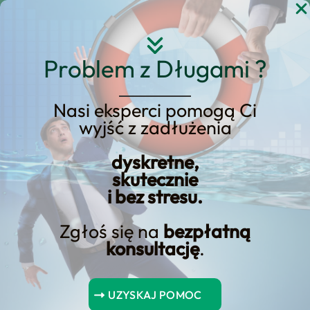
Przejdź
do
treści
Problem z Długami ?
Nasi eksperci pomogą Ci
wyjść z zadłużenia
Odblokowanie zwrotów
prowizji: BNP Paribas
dyskretne,
skutecznie
ujawnia proces
i bez stresu.
Zgłoś się na
bezpłatną
konsultację
.
Spis Treści
UZYSKAJ POMOC
Kryteria kwalifikowalności do zwrotów prowizji