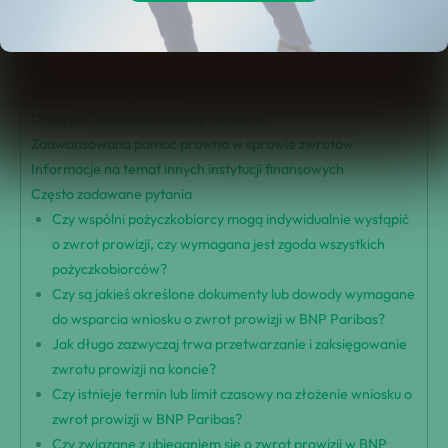
Typy pożyczek uprawnionych do zwrotu
Proces uzyskiwania zwrotów
Procedura składania wniosków o zwrot pieniędzy
Obliczenie kwoty zwrotu
Dostępne dodatkowe usługi wsparcia
Zaawansowana pomoc prawna w sprawie zwrotów
Informacje na temat innych instytucji finansowych
Często zadawane pytania
Czy wspólni pożyczkobiorcy mogą indywidualnie wystąpić
o zwrot prowizji, czy wymagana jest zgoda wszystkich
pożyczkobiorców?
Czy są jakieś określone dokumenty lub dowody wymagane
do wsparcia wniosku o zwrot prowizji w BNP Paribas?
Jak długo zazwyczaj trwa przetwarzanie i zaksięgowanie
zwrotu prowizji na koncie?
Czy istnieje termin lub limit czasowy na złożenie wniosku o
zwrot prowizji w BNP Paribas?
Czy związane z ubieganiem się o zwrot prowizji w BNP