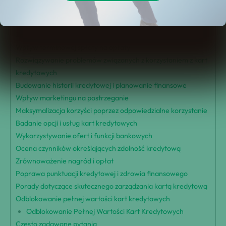
Znaczenie edukacji finansowej dotyczącej kart kredytowych
Zrozumienie limitów kredytowych i okresów karencji
Zarządzanie kosztami poprzez okresy bez odsetek
Wpływ terminowej spłaty na opłaty
Rozwiązywanie problemów związanych z korzystaniem z kart
kredytowych
Budowanie historii kredytowej i planowanie finansowe
Wpływ marketingu na postrzeganie
Maksymalizacja korzyści poprzez odpowiedzialne korzystanie
Badanie opcji i usług kart kredytowych
Wykorzystywanie ofert i funkcji bankowych
Ocena czynników określających zdolność kredytową
Zrównoważenie nagród i opłat
Poprawa punktuacji kredytowej i zdrowia finansowego
Porady dotyczące skutecznego zarządzania kartą kredytową
Odblokowanie pełnej wartości kart kredytowych
Odblokowanie Pełnej Wartości Kart Kredytowych
Często zadawane pytania