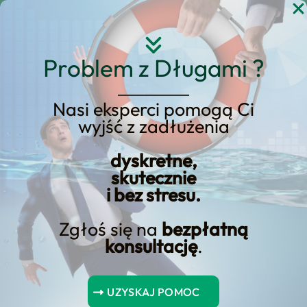
Przejdź
do
treści
Problem z Długami ?
Nasi eksperci pomogą Ci
wyjść z zadłużenia
Odblokowanie wartości
dyskretne,
kart kredytowych
skutecznie
i bez stresu.
Zgłoś się na
bezpłatną
konsultację
.
Spis Treści
UZYSKAJ POMOC
Najważniejsze wnioski