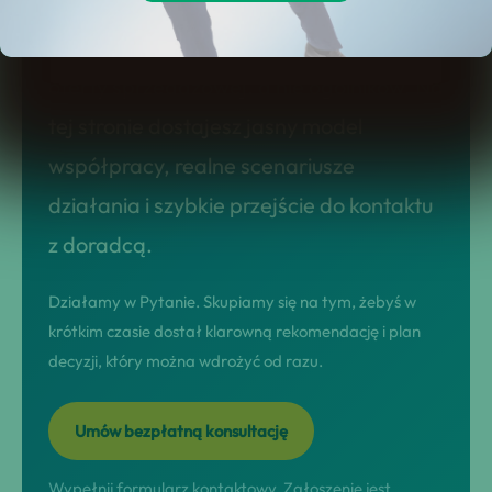
będą odsetki od pożyczki? – odpowiedź
na pytanie, potrzebujesz konkretnej
oferty sprzedażowej, a nie ogólników. Na
tej stronie dostajesz jasny model
współpracy, realne scenariusze
działania i szybkie przejście do kontaktu
z doradcą.
Działamy w Pytanie. Skupiamy się na tym, żebyś w
krótkim czasie dostał klarowną rekomendację i plan
decyzji, który można wdrożyć od razu.
Umów bezpłatną konsultację
Wypełnij formularz kontaktowy. Zgłoszenie jest