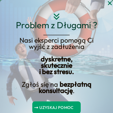
Przejdź
do
treści
Problem z Długami ?
Nasi eksperci pomogą Ci
wyjść z zadłużenia
KREDYT123.PL – OFERTA SPRZEDAŻOWA
dyskretne,
Od którego dnia liczyć
skutecznie
i bez stresu.
się będą odsetki od
pożyczki? – Odpowiedź
Zgłoś się na
bezpłatną
konsultację
.
na pytanie
Jeśli rozważasz od którego dnia liczyć się
UZYSKAJ POMOC