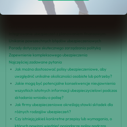
Znaczenie czytania polis ubezpieczeniowych
Zrozumienie rodzajów ubezpieczenia
Poruszanie się po procedurach ubezpieczeniowych
Optymalizacja korzyści z ubezpieczenia assistance
Integrowanie ubezpieczeń z planowaniem finansowym
Unikanie powszechnych błędów ubezpieczeniowych
Porady dotyczące skutecznego zarządzania polityką
Zapewnienie kompleksowego ubezpieczenia
Najczęściej zadawane pytania
Jak można dostosować polisy ubezpieczeniowe, aby
uwzględnić unikalne okoliczności osobiste lub potrzeby?
Jakie mogą być potencjalne konsekwencje nieujawnienia
wszystkich istotnych informacji ubezpieczycielowi podczas
składania wniosku o polisę?
Jak firmy ubezpieczeniowe określają stawki składek dla
różnych rodzajów ubezpieczeń?
Czy istnieją jakieś konkretne przepisy lub wymagania, o
których powinni wiedzieć posiadacze polisy podczas