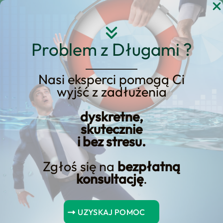
Przejdź
do
treści
Problem z Długami ?
Nasi eksperci pomogą Ci
wyjść z zadłużenia
Nie przegap:
Opanowanie polis
dyskretne,
skutecznie
ubezpieczeniowych
i bez stresu.
Zgłoś się na
bezpłatną
konsultację
.
Spis Treści
UZYSKAJ POMOC
Podsumowanie kluczowych punktów