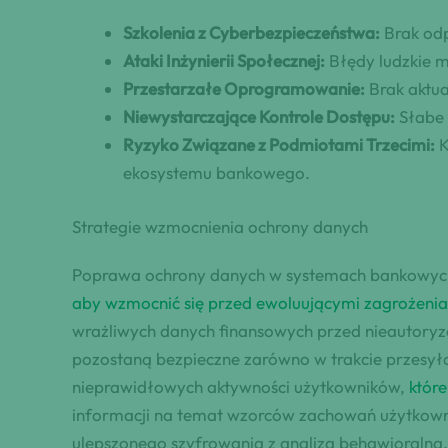
Szkolenia z Cyberbezpieczeństwa:
Brak odp
Ataki Inżynierii Społecznej:
Błędy ludzkie m
Przestarzałe Oprogramowanie:
Brak aktua
Niewystarczające Kontrole Dostępu:
Słabe 
Ryzyko Związane z Podmiotami Trzecimi:
K
ekosystemu bankowego.
Strategie wzmocnienia ochrony danych
Poprawa ochrony danych w systemach bankowych
aby wzmocnić się przed ewoluującymi zagrożeni
wrażliwych danych finansowych przed nieautory
pozostaną bezpieczne zarówno w trakcie przesył
nieprawidłowych aktywności użytkowników,
któr
informacji na temat wzorców zachowań użytkowni
ulepszonego szyfrowania z analizą behawioralną