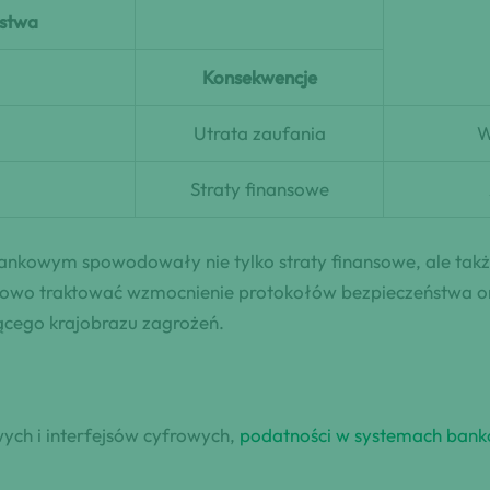
ństwa
Konsekwencje
Utrata zaufania
W
Straty finansowe
ankowym spowodowały nie tylko straty finansowe, ale takż
towo traktować wzmocnienie protokołów bezpieczeństwa ora
ącego krajobrazu zagrożeń.
wych i interfejsów cyfrowych,
podatności w systemach ban