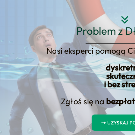
Strona główna
O nas
Usłu
Problem z D
Nasi eksperci pomogą Ci
dyskret
eczeństwa zagrażają ochronie
skutecz
i bez str
Zgłoś się na
bezpłat
UZYSKAJ 