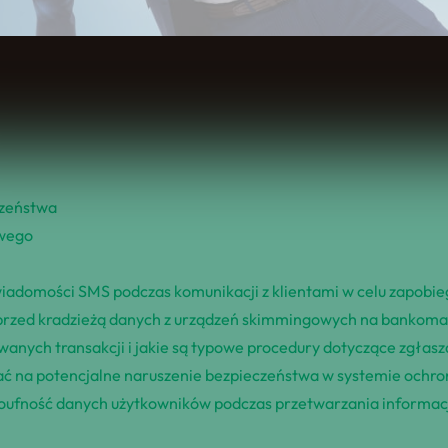
Spis Treści
czeństwa
owego
b wiadomości SMS podczas komunikacji z klientami w celu zapo
ię przed kradzieżą danych z urządzeń skimmingowych na bankoma
anych transakcji i jakie są typowe procedury dotyczące zgłasz
wać na potencjalne naruszenie bezpieczeństwa w systemie ochr
oufność danych użytkowników podczas przetwarzania informacji