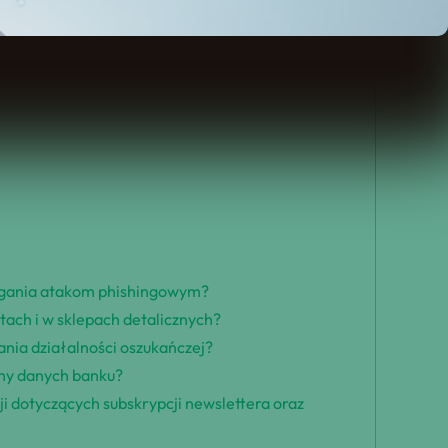
biegania atakom phishingowym?
tach i w sklepach detalicznych?
ania działalności oszukańczej?
ony danych banku?
 dotyczących subskrypcji newslettera oraz