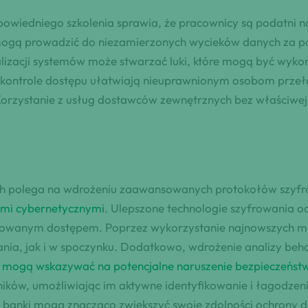
owiedniego szkolenia sprawia, że pracownicy są podatni n
ogą prowadzić do niezamierzonych wycieków danych za pom
lizacji systemów może stwarzać luki, które mogą być wyko
kontrole dostępu ułatwiają nieuprawnionym osobom przeł
orzystanie z usług dostawców zewnętrznych bez właściwej
 polega na wdrożeniu zaawansowanych protokołów szyfrow
ami cybernetycznymi
. Ulepszone technologie szyfrowania o
zowanym dostępem. Poprzez wykorzystanie najnowszych me
ania, jak i w spoczynku. Dodatkowo, wdrożenie analizy be
e mogą wskazywać na potencjalne naruszenie bezpieczeńst
ków, umożliwiając im aktywne identyfikowanie i łagodzeni
, banki mogą znacząco zwiększyć swoje zdolności ochrony 