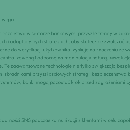
kowego
zpieczeństwa w sektorze bankowym, przyszłe trendy w zakr
iach i adaptacyjnych strategiach, aby skutecznie zwalczać p
czne do weryfikacji użytkownika, zyskuje na znaczeniu ze w
centralizowaną i odporną na manipulacje naturą, rewolucj
je. Te zaawansowane technologie nie tylko zwiększają bezp
mi składnikami przyszłościowych strategii bezpieczeństwa 
h systemów, banki mogą pozostać krok przed zagrożeniami c
wiadomości SMS podczas komunikacji z klientami w celu za