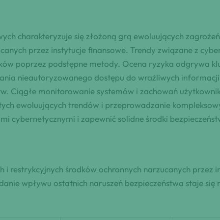
ch charakteryzuje się złożoną grą ewoluujących zagrożeń
ucanych przez instytucje finansowe. Trendy związane z cy
ników poprzez podstępne metody. Ocena ryzyka odgrywa klu
kania nieautoryzowanego dostępu do wrażliwych informacj
stw. Ciągłe monitorowanie systemów i zachowań użytkownik
ych ewoluujących trendów i przeprowadzanie kompleksowych
mi cybernetycznymi i zapewnić solidne środki bezpieczeńs
 i restrykcyjnych środków ochronnych narzucanych przez i
nie wpływu ostatnich naruszeń bezpieczeństwa staje się ni