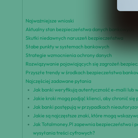
Najważniejsze wnioski
Aktualny stan bezpieczeństwa danych bankowych
Skutki niedawnych naruszeń bezpieczeństwa
Słabe punkty w systemach bankowych
Strategie wzmocnienia ochrony danych
Rozwiązywanie pojawiających się zagrożeń bezpie
Przyszłe trendy w środkach bezpieczeństwa bank
Najczęściej zadawane pytania
Jak banki weryfikują autentyczność e-maili lu
Jakie kroki mogą podjąć klienci, aby chronić s
Jak banki postępują w przypadkach nieautoryzow
Jakie są najczęstsze znaki, które mogą wskazy
Jak Totalmoney.Pl zapewnia bezpieczeństwo i p
wysyłania treści cyfrowych?