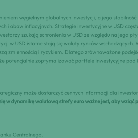
eniem węgielnym globalnych inwestycji, a jego stabilność
ch i obaw inflacyjnych. Strategie inwestycyjne w USD częst
nwestorzy szukają schronienia w USD ze względu na jego pł
stycji w USD istotne stają się waluty rynków wschodzącyc
kszą zmiennością i ryzykiem. Dlatego zrównoważone podejśc
e potencjalnie zoptymalizować portfele inwestycyjne po
tegiczny może dostarczyć cennych informacji dla inwestor
się w dynamikę walutową strefy euro ważne jest, aby wziąć
Banku Centralnego.