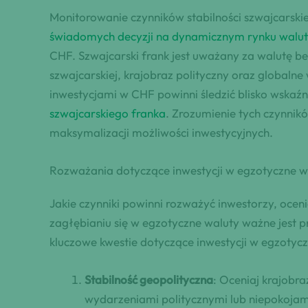
Monitorowanie czynników stabilności szwajcarski
świadomych decyzji na dynamicznym rynku wal
CHF. Szwajcarski frank jest uważany za walutę bezp
szwajcarskiej, krajobraz polityczny oraz global
inwestycjami w CHF powinni śledzić blisko wskaź
szwajcarskiego franka
. Zrozumienie tych czynnik
maksymalizacji możliwości inwestycyjnych.
Rozważania dotyczące inwestycji w egzotyczne w
Jakie czynniki powinni rozważyć inwestorzy, ocen
zagłębianiu się w egzotyczne waluty ważne jest 
kluczowe kwestie dotyczące inwestycji w egzotycz
Stabilność geopolityczna
: Oceniaj krajobra
wydarzeniami politycznymi lub niepokojam