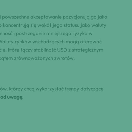
 i powszechne akceptowanie pozycjonują go jako
o koncentrują się wokół jego statusu jako waluty
ynność i postrzeganie mniejszego ryzyka w
h. Waluty rynków wschodzących mogą oferować
ie, które łączy stabilność USD z strategicznym
d kątem zrównoważonych zwrotów.
ów, którzy chcą wykorzystać trendy dotyczące
 pod uwagę
: