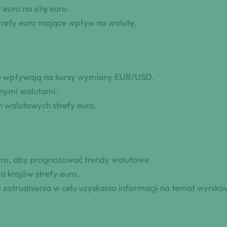
euro na siłę euro.
strefy euro mające wpływ na walutę.
ne wpływają na kursy wymiany EUR/USD.
wnymi walutami.
h walutowych strefy euro.
euro, aby prognozować trendy walutowe.
la krajów strefy euro.
e zatrudnienia w celu uzyskania informacji na temat wynikó