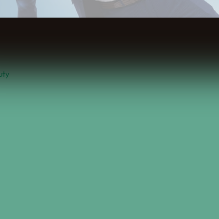
Spis Treści
uty