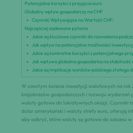
Potencjalne korzyści z przyjęcia euro
Globalny wpływ gospodarczy na CHF
Czynniki Wpływające na Wartość CHF:
Najczęściej zadawane pytania
Jakie są kluczowe czynniki do rozważenia podc
Jak wpływ na potencjalne możliwości inwestycyj
Jakie są konkretne korzyści z potencjalnego prz
Jak wpływa globalna gospodarka na stabilność s
Jakie są implikacje wyników polskiego złotego 
W zawiłym świecie inwestycji walutowych na rok 
krajobrazów gospodarczych i rozwoju wydarzeń ge
waluty gotowe do lukratywnych okazji. Czynniki ta
dolar amerykański i waluty strefy euro, oferują i
aby odkryć, które waluty są gotowe do sukcesu w