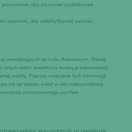
stopy procentowe, aby zrozumieć podstawowe
mi walutami, aby zidentyfikować wzorce i
yzji inwestycyjnych na rynku finansowym. Trendy
 do innych walut. Inwestorzy muszą przeprowadzić
tnej waluty. Poprzez włączenie tych informacji
pu lub sprzedaży walut w celu maksymalizacji
 stworzenia zróżnicowanego portfela
 odzwierciedlając jego podatność na zewnętrzne