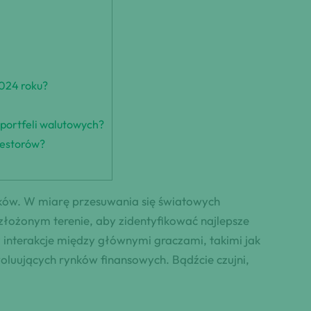
2024 roku?
 portfeli walutowych?
westorów?
ysków. W miarę przesuwania się światowych
złożonym terenie, aby zidentyfikować najlepsze
az interakcje między głównymi graczami, takimi jak
ewoluujących rynków finansowych. Bądźcie czujni,