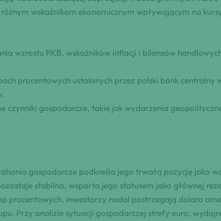
ać różnym wskaźnikom ekonomicznym wpływającym na kursy
nia wzrostu PKB, wskaźników inflacji i bilansów handlowy
pach procentowych ustalanych przez polski bank centraln
y.
e czynniki gospodarcze, takie jak wydarzenia geopolityczne
ahania gospodarcze podkreśla jego trwałą pozycję jako 
ozostaje stabilna, wsparta jego statusem jako głównej re
tóp procentowych, inwestorzy nadal postrzegają dolara ame
pu. Przy analizie sytuacji gospodarczej strefy euro, wyda