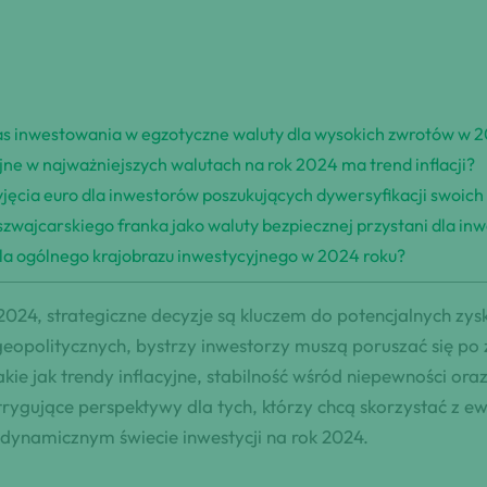
zas inwestowania w egzotyczne waluty dla wysokich zwrotów w 
ne w najważniejszych walutach na rok 2024 ma trend inflacji?
yjęcia euro dla inwestorów poszukujących dywersyfikacji swoich
zwajcarskiego franka jako waluty bezpiecznej przystani dla in
dla ogólnego krajobrazu inwestycyjnego w 2024 roku?
2024, strategiczne decyzje są kluczem do potencjalnych z
opolitycznych, bystrzy inwestorzy muszą poruszać się po 
kie jak trendy inflacyjne, stabilność wśród niepewności or
ntrygujące perspektywy dla tych, którzy chcą skorzystać z 
 dynamicznym świecie inwestycji na rok 2024.