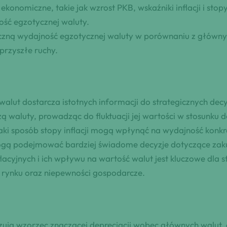
i ekonomiczne, takie jak wzrost PKB, wskaźniki inflacji i 
ść egzotycznej waluty.
yczną wydajność egzotycznej waluty w porównaniu z główny
przyszłe ruchy.
alut dostarcza istotnych informacji do strategicznych dec
ą waluty, prowadząc do fluktuacji jej wartości w stosunku
ki sposób stopy inflacji mogą wpłynąć na wydajność konkre
mogą podejmować bardziej świadome decyzje dotyczące zaku
lacyjnych i ich wpływu na wartość walut jest kluczowe dla
 rynku oraz niepewności gospodarcze.
azują wzorzec znaczącej deprecjacji wobec głównych walut,