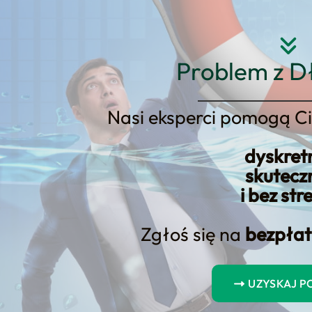
Strona główna
O nas
Usłu
Problem z D
Nasi eksperci pomogą Ci
dyskret
luty do lukratywnych inwestycj
skutecz
i bez str
Zgłoś się na
bezpłat
UZYSKAJ 