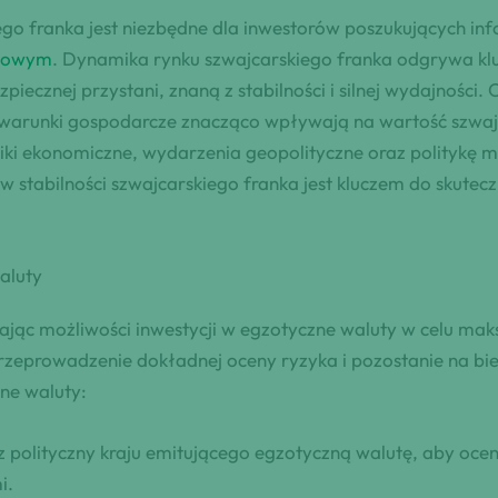
ego franka jest niezbędne dla inwestorów poszukujących in
utowym
. Dynamika rynku szwajcarskiego franka odgrywa klu
iecznej przystani, znaną z stabilności i silnej wydajności. 
ne warunki gospodarcze znacząco wpływają na wartość szwaj
niki ekonomiczne, wydarzenia geopolityczne oraz politykę 
ów stabilności szwajcarskiego franka jest kluczem do skute
aluty
iając możliwości inwestycji w egzotyczne waluty w celu mak
przeprowadzenie dokładnej oceny ryzyka i pozostanie na bi
ne waluty:
z polityczny kraju emitującego egzotyczną walutę, aby oceni
i.