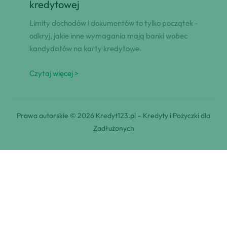
kredytowej
Limity dochodów i dokumentów to tylko początek -
odkryj, jakie inne wymagania mają banki wobec
kandydatów na karty kredytowe.
Czytaj więcej >
Prawa autorskie © 2026 Kredyt123.pl – Kredyty i Pożyczki dla
Zadłużonych