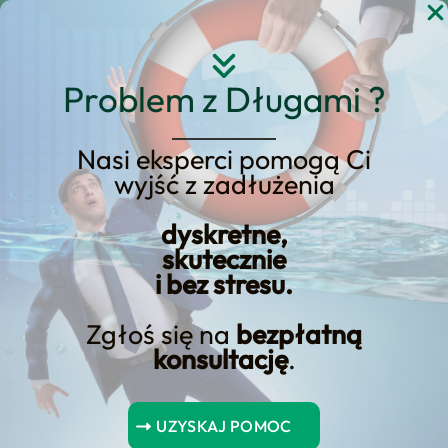
Przejdź
do
treści
Problem z Długami ?
Nasi eksperci pomogą Ci
Kwalifikowalność
wyjść z zadłużenia
samotnych rodziców do
dyskretne,
kredytu hipotecznego:
skutecznie
Rozbiór barier
i bez stresu.
Zgłoś się na
bezpłatną
konsultację
.
Spis Treści
UZYSKAJ POMOC
Podsumowanie kluczowych punktów