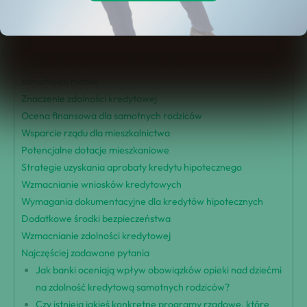
Przegląd kwalifikowalności kredytu hipotecznego
Wpływ obowiązków opieki nad dziećmi
Czynniki brane pod uwagę przez banki
Spersonalizowane opcje kredytów hipotecznych dla
samotnych matek
Znaczenie zdolności kredytowej
Ocena finansowa dla samotnych rodziców
Wsparcie rządu dla mieszkalnictwa
Potencjalne dotacje mieszkaniowe
Strategie uzyskania aprobaty kredytu hipotecznego
Wzmacnianie wniosków kredytowych
Wymagania dokumentacyjne dla kredytów hipotecznych
Dodatkowe środki bezpieczeństwa
Wzmacnianie zdolności kredytowej
Najczęściej zadawane pytania
Jak banki oceniają wpływ obowiązków opieki nad dziećmi
na zdolność kredytową samotnych rodziców?
Czy istnieją jakieś konkretne programy rządowe, które