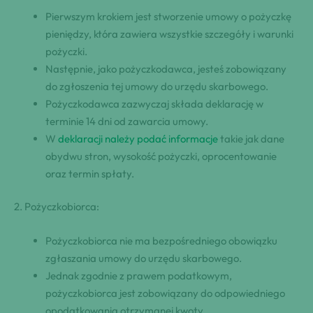
Pierwszym krokiem jest stworzenie umowy o pożyczkę
pieniędzy, która zawiera ⁤wszystkie szczegóły ⁣i⁢ warunki
pożyczki.‌ ⁣
Następnie, jako ⁤pożyczkodawca, jesteś ⁣zobowiązany
do ⁣zgłoszenia ⁤tej ‍umowy do urzędu skarbowego.
Pożyczkodawca zazwyczaj składa‌ deklarację w
terminie 14 dni ⁤od ⁣zawarcia umowy.
W
deklaracji należy podać informacje
takie jak dane
obydwu stron,⁣ wysokość pożyczki, oprocentowanie‌
oraz ⁢termin spłaty.
2. ⁢Pożyczkobiorca:
Pożyczkobiorca ⁤nie ma bezpośredniego obowiązku
zgłaszania⁤ umowy ‍⁢do urzędu skarbowego.
Jednak⁢ zgodnie z prawem ⁤podatkowym,
pożyczkobiorca jest zobowiązany ‍do odpowiedniego
opodatkowania otrzymanej kwoty.