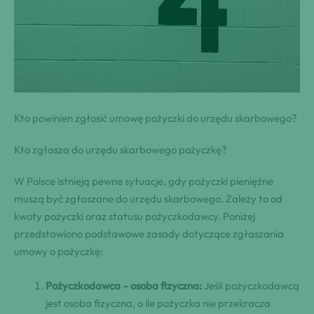
Kto powinien ​zgłosić umowę pożyczki do​ urzędu skarbowego?
Kto ​zgłasza do urzędu skarbowego pożyczkę?
W⁢ Polsce istnieją pewne sytuacje, gdy ⁤pożyczki pieniężne
muszą być zgłaszane​ do ​urzędu‍ skarbowego. Zależy to ⁢od
kwoty pożyczki oraz​ statusu pożyczkodawcy. Poniżej⁣
przedstawiono podstawowe zasady dotyczące ⁢zgłaszania
umowy o pożyczkę:
Pożyczkodawca – osoba​ fizyczna:
Jeśli pożyczkodawcą
‍jest osoba fizyczna, o ile⁤ pożyczka nie przekracza