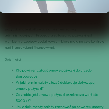
⁤to musi zostać podjęte w ciągu 7 dni od⁣⁣ udzielenia pożyczki‍
poprzez złożenie odpowiedniej deklaracji w Urzędzie⁤
Skarbowym. Dokumentacja⁢ potwierdzająca zawarcie umowy
⁢powinna ​być​ również zachowana, ponieważ brak ‍zgłoszenia
pożyczki może skutkować nałożeniem sankcji
administracyjnych. ‍Procedura zgłaszania pożyczki jest‍
wynikiem przepisów podatkowych, które mają na celu kontrolę
nad transakcjami finansowymi.
Spis Treści
Kto powinien zgłosić umowę pożyczki⁢ ⁣do​ urzędu
skarbowego?
W jaki termin ‍należy złożyć deklarację⁤ dotyczącą
umowy pożyczki?
Co zrobić, ⁤jeśli umowa pożyczki przekracza⁣ wartość
‌5000 zł?
Jakie⁤ dokumenty należy ​zachować po zawarciu umowy