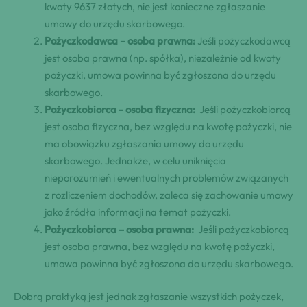
kwoty⁣ 9637‍ złotych, nie jest konieczne zgłaszanie
umowy‍ do​ urzędu skarbowego.
Pożyczkodawca​⁤ – osoba‌ prawna:
Jeśli pożyczkodawcą
jest⁢ osoba prawna (np. spółka),‍ niezależnie od ⁢kwoty
pożyczki,‍ umowa powinna ⁤być zgłoszona do​ urzędu
skarbowego.
Pożyczkobiorca -‌ osoba ‌fizyczna:
‍ Jeśli‍ pożyczkobiorcą
jest osoba⁢ fizyczna, bez‌ względu ​na kwotę pożyczki, nie
ma obowiązku ⁢zgłaszania ⁢‍umowy do urzędu
skarbowego. Jednakże, w celu ‍uniknięcia​
nieporozumień​ i ewentualnych problemów związanych
z rozliczeniem‍ ⁢dochodów,⁤⁢ zaleca się⁤ zachowanie umowy
jako źródła informacji na temat ‌pożyczki.
Pożyczkobiorca – osoba⁣ prawna:
‌ Jeśli ⁤⁢pożyczkobiorcą⁣
jest osoba prawna, bez względu na kwotę pożyczki,
umowa powinna⁣ być ⁢zgłoszona do urzędu skarbowego.
Dobrą praktyką⁢ jest ‌jednak zgłaszanie ‍wszystkich pożyczek,