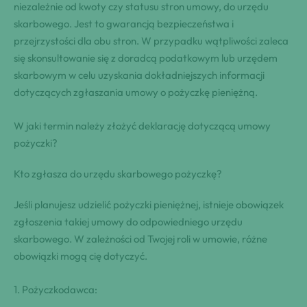
niezależnie od kwoty ⁣czy statusu stron ‌umowy, do urzędu
skarbowego. Jest⁢ to ‍gwarancją bezpieczeństwa i
przejrzystości dla obu ‍stron. W przypadku ‍wątpliwości zaleca
się skonsultowanie się z⁣ doradcą ‍podatkowym⁤ lub urzędem
⁤skarbowym w celu uzyskania dokładniejszych informacji
dotyczących zgłaszania umowy o pożyczkę⁣ pieniężną.
W jaki ​termin należy złożyć deklarację dotyczącą umowy
pożyczki?
Kto zgłasza‌ do urzędu skarbowego⁢ pożyczkę?
Jeśli planujesz udzielić pożyczki pieniężnej,⁤ istnieje obowiązek
zgłoszenia takiej⁤ umowy do ‌odpowiedniego urzędu
skarbowego. W‍ zależności ⁤od Twojej roli w‍ umowie, różne
obowiązki mogą cię dotyczyć.
1.⁢ Pożyczkodawca: