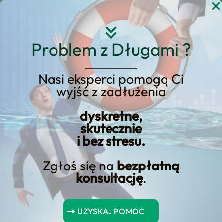
Przejdź
do
treści
Problem z Długami ?
Nasi eksperci pomogą Ci
wyjść z zadłużenia
Dowiedz się, jak uniknąć
sankcji i prawidłowo
dyskretne,
skutecznie
zgłosić umowę pożyczki!
i bez stresu.
Zgłoś się na
bezpłatną
konsultację
.
Zgłoszenie umowy pożyczki do​ urzędu skarbowego jest
obowiązkiem ⁣pożyczkodawcy w przypadku udzielenia
UZYSKAJ POMOC
pożyczki o wartości przekraczającej ⁣⁣5000 złotych. ⁢Działanie