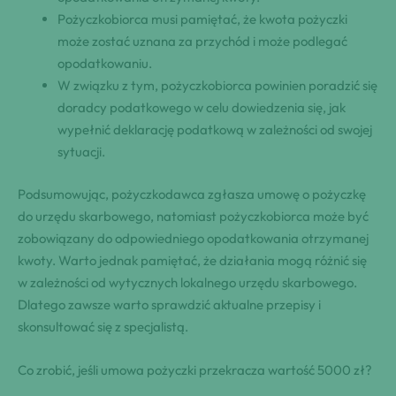
Pożyczkobiorca musi pamiętać,⁢ że⁤ ​kwota pożyczki
może zostać uznana⁣ za przychód‌ i może podlegać‌
opodatkowaniu.
W związku z tym, pożyczkobiorca ⁣powinien poradzić się
doradcy podatkowego w celu ⁢dowiedzenia się, jak
wypełnić⁣ deklarację ⁣podatkową⁤ w zależności od‌ ‌swojej
sytuacji.
Podsumowując,⁤ pożyczkodawca ⁣zgłasza‌ umowę‌ o ‌pożyczkę
‌do urzędu skarbowego, natomiast pożyczkobiorca‍ może być
zobowiązany ‌do⁢ odpowiedniego​ opodatkowania ⁣otrzymanej
kwoty. Warto jednak pamiętać,⁢ że działania mogą⁣ różnić ‌się⁤
w zależności od wytycznych⁢ lokalnego‌ urzędu skarbowego.
Dlatego zawsze ‌warto sprawdzić aktualne przepisy i
skonsultować się z⁢ specjalistą.
Co zrobić, jeśli umowa pożyczki przekracza​ wartość 5000‌ zł?