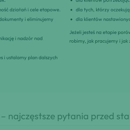
ość działań i cele etapowe.
dla tych, którzy oczeku
okumenty i eliminujemy
dla klientów nastawionyc
Jeżeli jesteś na etapie poró
kację i nadzór nad
robimy, jak pracujemy i jak 
 i ustalamy plan dalszych
– najczęstsze pytania przed st