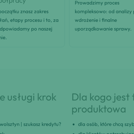
półpracy
Prowadzimy proces
oczątku znasz zakres
kompleksowo: od analizy
łań, etapy procesu i to, za
wdrożenie i finalne
odpowiadamy po naszej
uporządkowanie sprawy.
nie.
 usługi krok
Dla kogo jest
produktowa
olsztyn | szukasz kredytu?
dla osób, które chcą szybk
ek.
dla klientów potrzebują