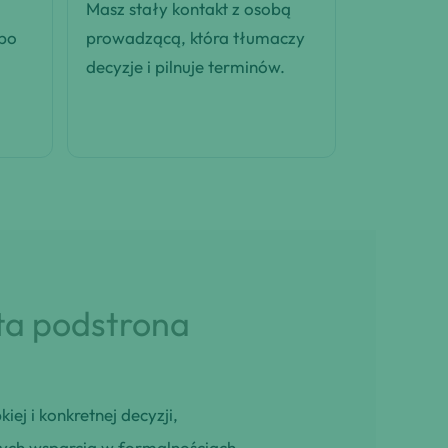
Masz stały kontakt z osobą
 po
prowadzącą, która tłumaczy
decyzje i pilnuje terminów.
 ta podstrona
iej i konkretnej decyzji,
cych wsparcia w formalnościach,