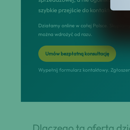
szybkie przejście do kontaktu z dor
Działamy online w całej Polsce. Skupiamy 
można wdrożyć od razu.
Umów bezpłatną konsultację
Wypełnij formularz kontaktowy. Zgłoszeni
Dlaczego ta oferta dz