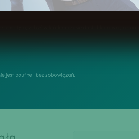
adcą.
się na tym, żebyś w krótkim czasie dostał klarowną rekomen
e jest poufne i bez zobowiązań.
iała