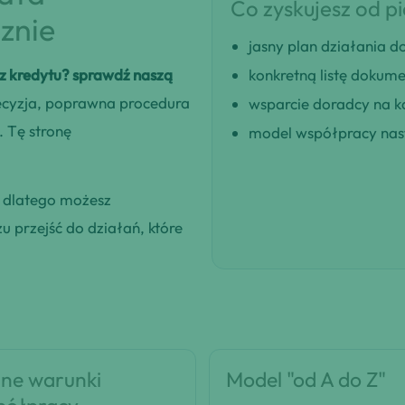
Co zyskujesz od p
znie
jasny plan działania
sz kredytu? sprawdź naszą
konkretną listę dokum
ecyzja, poprawna procedura
wsparcie doradcy na k
. Tę stronę
model współpracy nast
, dlatego możesz
 przejść do działań, które
ne warunki
Model "od A do Z"