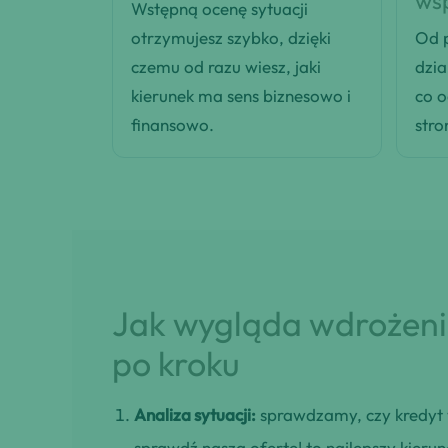
ws
Wstępną ocenę sytuacji
otrzymujesz szybko, dzięki
Od p
czemu od razu wiesz, jaki
dzia
kierunek ma sens biznesowo i
co 
finansowo.
stro
Jak wygląda wdrożenie
po kroku
Analiza sytuacji:
sprawdzamy, czy kredyt w
sprawdź naszą ofertę! to najlepszy kierun