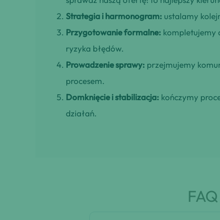
Strategia i harmonogram:
ustalamy kolejn
Przygotowanie formalne:
kompletujemy d
ryzyka błędów.
Prowadzenie sprawy:
przejmujemy komuni
procesem.
Domknięcie i stabilizacja:
kończymy proces
działań.
FAQ 