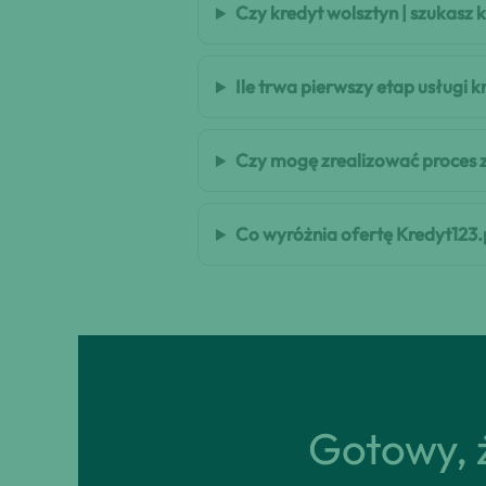
Czy kredyt wolsztyn | szukasz
Ile trwa pierwszy etap usługi 
Czy mogę zrealizować proces 
Co wyróżnia ofertę Kredyt123.
Gotowy, ż