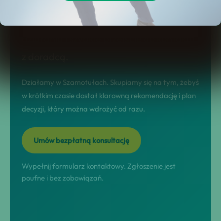
ogólników. Na tej stronie dostajesz jasny
model współpracy, realne scenariusze
działania i szybkie przejście do kontaktu
z doradcą.
Działamy w Szamotułach. Skupiamy się na tym, żebyś
w krótkim czasie dostał klarowną rekomendację i plan
decyzji, który można wdrożyć od razu.
Umów bezpłatną konsultację
Wypełnij formularz kontaktowy. Zgłoszenie jest
poufne i bez zobowiązań.