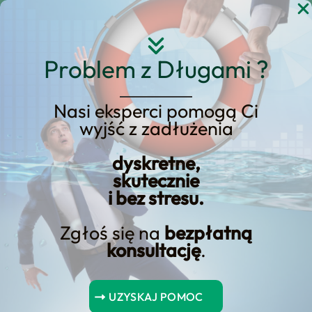
Przejdź
do
treści
Problem z Długami ?
Nasi eksperci pomogą Ci
wyjść z zadłużenia
KREDYT123.PL – OFERTA SPRZEDAŻOWA
dyskretne,
Kredyt w Szamotułach:
skutecznie
i bez stresu.
Sprawdź Naszą Ofertę!
Zgłoś się na
bezpłatną
Jeśli rozważasz kredyt w szamotułach:
konsultację
.
sprawdź naszą ofertę!, potrzebujesz
konkretnej oferty sprzedażowej, a nie
UZYSKAJ POMOC