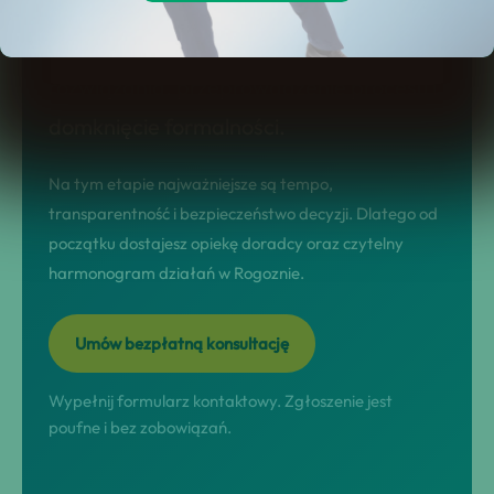
prowadzimy w modelu nastawionym na
wynik: diagnoza sytuacji, dobór
rozwiązania, przeprowadzenie procesu i
domknięcie formalności.
Na tym etapie najważniejsze są tempo,
transparentność i bezpieczeństwo decyzji. Dlatego od
początku dostajesz opiekę doradcy oraz czytelny
harmonogram działań w Rogoznie.
Umów bezpłatną konsultację
Wypełnij formularz kontaktowy. Zgłoszenie jest
poufne i bez zobowiązań.