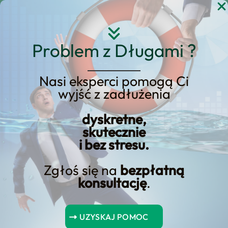
Przejdź
do
treści
Problem z Długami ?
Nasi eksperci pomogą Ci
wyjść z zadłużenia
KREDYT123.PL – OFERTA SPRZEDAŻOWA
dyskretne,
Kredyt w Rogoznie –
skutecznie
i bez stresu.
Sprawdź Ofertę |
Szukasz Kredytu?
Zgłoś się na
bezpłatną
konsultację
.
kredyt w rogoznie – sprawdź ofertę |
szukasz kredytu? to usługa, którą
UZYSKAJ POMOC