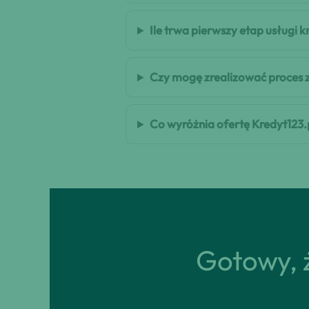
Ile trwa pierwszy etap usługi 
Czy mogę zrealizować proces 
Co wyróżnia ofertę Kredyt123.
Gotowy, ż