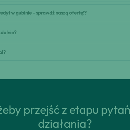
kredyt w gubinie – sprawdź naszą ofertę!?
zdalnie?
pl?
eby przejść z etapu pyta
działania?