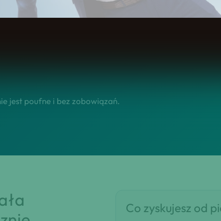
łcić Twoje zainteresowanie w skuteczne wdrożenie usługi w 
e jest poufne i bez zobowiązań.
iała
Co zyskujesz od p
znie