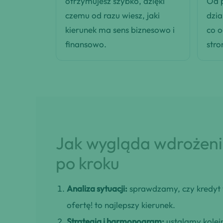
otrzymujesz szybko, dzięki
Od p
czemu od razu wiesz, jaki
dzia
kierunek ma sens biznesowo i
co 
finansowo.
stro
Jak wygląda wdrożenie
po kroku
Analiza sytuacji:
sprawdzamy, czy kredyt 
ofertę! to najlepszy kierunek.
Strategia i harmonogram:
ustalamy kolejn