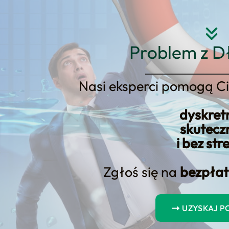
Strona główna
O nas
Usłu
Problem z D
Nasi eksperci pomogą Ci
dyskret
skutecz
binie – Sprawdź 
i bez str
Zgłoś się na
bezpłat
UZYSKAJ 
gubinie – sprawdź naszą ofertę!? Ta podstrona zo
e korzyści, etapy współpracy, FAQ i konkretny CTA