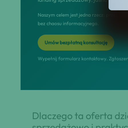
Naszym celem jest jedna rzecz: przekszta
bez chaosu informacyjnego.
Umów bezpłatną konsultację
Wypełnij formularz kontaktowy. Zgłoszeni
Dlaczego ta oferta dz
sprzedażowo i praktyc