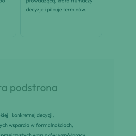
 po
prowadzącą, która tłumaczy
decyzje i pilnuje terminów.
 ta podstrona
iej i konkretnej decyzji,
cych wsparcia w formalnościach,
ją przejrzystych warunków współpracy,