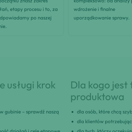
oczątku znasz zakres
kompleksowo: od analizy
łań, etapy procesu i to, za
wdrożenie i finalne
odpowiadamy po naszej
uporządkowanie sprawy.
nie.
 usługi krok
Dla kogo jest
produktowa
w gubinie – sprawdź naszą
dla osób, które chcą szybk
dla klientów potrzebują
ość działań i cele etapowe.
dla tych, którzy oczeku