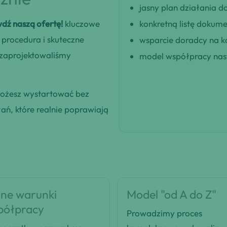
jasny plan działania
wdź naszą ofertę!
kluczowe
konkretną listę dokum
 procedura i skuteczne
wsparcie doradcy na k
 zaprojektowaliśmy
model współpracy nast
możesz wystartować bez
łań, które realnie poprawiają
ne warunki
Model "od A do Z"
półpracy
Prowadzimy proces