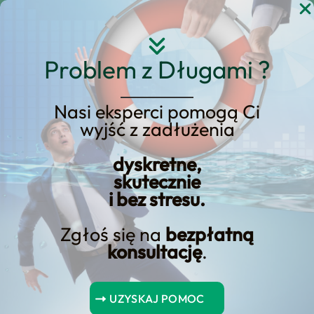
Przejdź
do
treści
Problem z Długami ?
Nasi eksperci pomogą Ci
wyjść z zadłużenia
KREDYT123.PL – OFERTA SPRZEDAŻOWA
dyskretne,
Kredyt w Bierunie –
skutecznie
i bez stresu.
Sprawdź ofertę i znajdź
najlepszy dla siebie!
Zgłoś się na
bezpłatną
konsultację
.
Jeśli rozważasz kredyt w bierunie –
sprawdź ofertę i znajdź najlepszy dla
UZYSKAJ POMOC