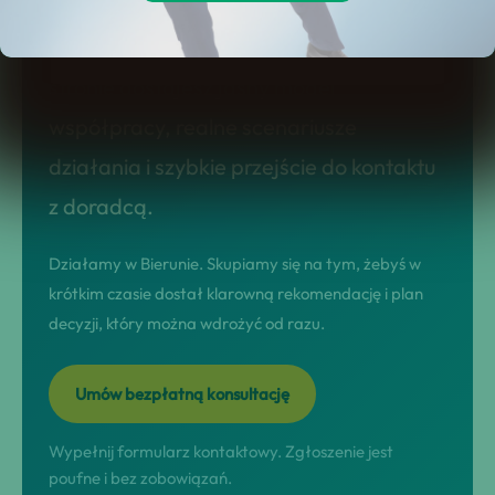
siebie!, potrzebujesz konkretnej oferty
sprzedażowej, a nie ogólników. Na tej
stronie dostajesz jasny model
współpracy, realne scenariusze
działania i szybkie przejście do kontaktu
z doradcą.
Działamy w Bierunie. Skupiamy się na tym, żebyś w
krótkim czasie dostał klarowną rekomendację i plan
decyzji, który można wdrożyć od razu.
Umów bezpłatną konsultację
Wypełnij formularz kontaktowy. Zgłoszenie jest
poufne i bez zobowiązań.