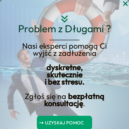
Przejdź
do
treści
Problem z Długami ?
Nasi eksperci pomogą Ci
wyjść z zadłużenia
Kredyt hipoteczny – co
warto wiedzieć na jego
dyskretne,
skutecznie
temat?
i bez stresu.
Zgłoś się na
bezpłatną
konsultację
.
Spis Treści
UZYSKAJ POMOC
Kredyt hipoteczny – co warto wiedzieć na jego temat?