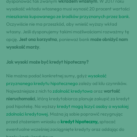
dysponować tak zwanym
wkładem własnym
. W 2017 roku
wysokość wkładu własnego musi wynosić 20 procent wartości
mieszkania kupowanego ze środków przyznanych przez bank
.
Oczywiście nie ma przeszkód, aby wnieść wyższy wkład
własny. Jeśli dysponujemy takimi możliwościami rozważmy tę
opcję.
Jest ona korzystna
, ponieważ bank
może obniżyć nam
wysokość marży
.
Jak wysoki może być
kredyt hipoteczny
?
Nie można podać konkretnej sumy, gdyż
wysokość
przyznanego kredytu hipotecznego
zależy od kilu czynników.
Najważniejsze z nich to
zdolność kredytowa
oraz
wartość
nieruchomości
, którą kredytobiorca planuje zakupić za kredyt
pod hipotekę. Na wyższy
kredyt mogą liczyć osoby o wysokiej
zdolności kredytowej
. Można ją sobie poprawić rezygnując
przed złożeniem wniosku o
kredyt hipoteczny,
spłacać
ewentualne wcześniej zaciągnięte kredyty oraz oddając do
banku karty kredytowe.