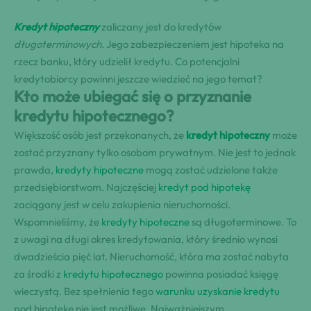
Kredyt hipoteczny
zaliczany jest do kredytów
długoterminowych
. Jego zabezpieczeniem jest hipoteka na
rzecz banku, który udzielił kredytu. Co potencjalni
kredytobiorcy powinni jeszcze wiedzieć na jego temat?
Kto może ubiegać się o przyznanie
kredytu hipotecznego?
Większość osób jest przekonanych, że
kredyt hipoteczny
może
zostać przyznany tylko osobom prywatnym. Nie jest to jednak
prawda,
kredyty hipoteczne
mogą zostać udzielone także
przedsiębiorstwom. Najczęściej
kredyt pod hipotekę
zaciągany jest w celu zakupienia nieruchomości.
Wspomnieliśmy, że
kredyty hipoteczne
są długoterminowe. To
z uwagi na długi okres kredytowania, który średnio wynosi
dwadzieścia pięć lat. Nieruchomość, która ma zostać nabyta
za środki z
kredytu hipotecznego
powinna posiadać księgę
wieczystą. Bez spełnienia tego
warunku uzyskanie kredytu
pod hipotekę nie jest możliwe. Najważniejszym