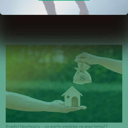
Na co można przeznaczyć pieniądze?
Jakie elementy musi zawierać umowa z bankiem?
Jakie formalności musi dopełnić kredytobiorca?
Jak wysoki może być kredyt hipoteczny?
Jakie jest oprocentowanie kredytów hipotecznych?
Kredyt hipoteczny – co warto wiedzieć na jego temat?