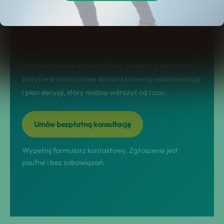
współpracy, realne scenariusze
działania i szybkie przejście do kontaktu
z doradcą.
Działamy online w całej Polsce. Skupiamy się na tym,
żebyś w krótkim czasie dostał klarowną rekomendację
i plan decyzji, który można wdrożyć od razu.
Umów bezpłatną konsultację
Wypełnij formularz kontaktowy. Zgłoszenie jest
poufne i bez zobowiązań.