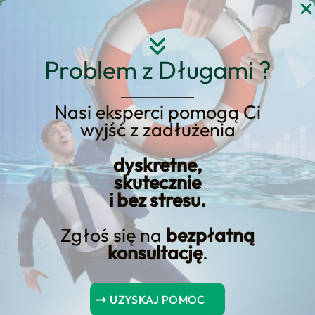
Przejdź
do
treści
Problem z Długami ?
Nasi eksperci pomogą Ci
wyjść z zadłużenia
KREDYT123.PL – OFERTA SPRZEDAŻOWA
dyskretne,
Kredyt 123 Opinie
skutecznie
i bez stresu.
Jeśli rozważasz kredyt 123 opinie,
Zgłoś się na
bezpłatną
potrzebujesz konkretnej oferty
konsultację
.
sprzedażowej, a nie ogólników. Na tej
stronie dostajesz jasny model
UZYSKAJ POMOC