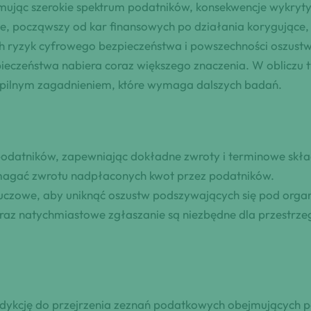
mując szerokie spektrum podatników, konsekwencje wykrytyc
e, począwszy od kar finansowych po działania korygujące, 
h ryzyk cyfrowego bezpieczeństwa i powszechności oszustw
eczeństwa nabiera coraz większego znaczenia. W obliczu t
ę pilnym zagadnieniem, które wymaga dalszych badań.
odatników, zapewniając dokładne zwroty i terminowe skład
magać zwrotu nadpłaconych kwot przez podatników.
luczowe, aby uniknąć oszustw podszywających się pod org
raz natychmiastowe zgłaszanie są niezbędne dla przestrz
ykcję do przejrzenia zeznań podatkowych obejmujących pop