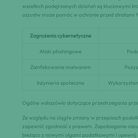
wszelkich podejrzanych działań są kluczowymi 
oszustw może pomóc w ochronie przed stratami f
Zagrożenia cybernetyczne
Ataki phishingowe
Pods
Zainfekowanie malwarem
Pozys
Inżynieria społeczna
Wykorzystani
Ogólne wskazówki dotyczące przestrzegania pr
Ze względu na ciągłe zmiany w przepisach podatk
zapewnić zgodność z prawem. Zapobieganie oszus
bieżąco z nowymi ulgami podatkowymi i upewnij 