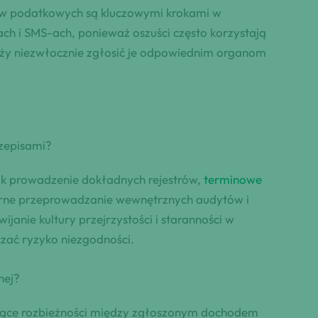
ów podatkowych są kluczowymi krokami w
ch i SMS-ach, ponieważ oszuści często korzystają
leży niezwłocznie zgłosić je odpowiednim organom
zepisami?
jak prowadzenie dokładnych rejestrów,
terminowe
larne przeprowadzanie wewnętrznych audytów i
anie kultury przejrzystości i staranności w
czać ryzyko niezgodności.
nej?
ące rozbieżności między zgłoszonym dochodem