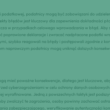
i podatkowej, podatnicy mogą być zobowiązani do udzielen
ekty błędów jest kluczowy dla zapewnienia dokładności pł
szcza w przypadkach celowego wprowadzania w błąd. Aby s
 poprawione deklaracje i zwracać nadpłacone podatki wraz
i, szybko reagowali na błędy i postępowali zgodnie z kon
niom naprawczym podatnicy mogą uniknąć dalszych konsekwe
gą mieć poważne konsekwencje, dlatego jest kluczowe, aby
przed cyberzagrożeniami w celu ochrony danych osobowych 
dziej wyrafinowane. Jedną z powszechnych taktyk jest pods
by zwalczyć te zagrożenia, osoby powinny zachować ostroż
nia zabezpieczającego, weryfikowanie autentyczności kom