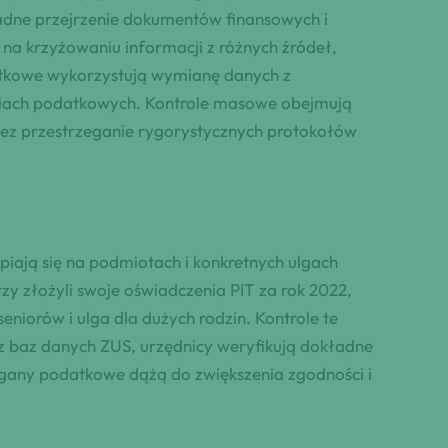
adne przejrzenie dokumentów finansowych i
a krzyżowaniu informacji z różnych źródeł,
datkowe wykorzystują wymianę danych z
aniach podatkowych. Kontrole masowe obejmują
zez przestrzeganie rygorystycznych protokołów
iają się na podmiotach i konkretnych ulgach
zy złożyli swoje oświadczenia PIT za rok 2022,
niorów i ulga dla dużych rodzin. Kontrole te
 z baz danych ZUS, urzędnicy weryfikują dokładne
organy podatkowe dążą do zwiększenia zgodności i