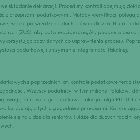
e składanie deklaracji. Procedury kontroli obejmują dokł
 z przepisami podatkowymi. Metody weryfikacji polegają n
kowe, w celu potwierdzenia dochodów i odliczeń. Biura po
ołecznych (ZUS), aby potwierdzić szczegóły podane w zezn
 wykorzystując bazy danych do usprawnienia procesu. Popr
stości podatkowej i utrzymanie integralności fiskalnej.
tkowych z poprzednich lat, kontrole podatkowe teraz skup
zgodności. Wszyscy podatnicy, w tym miliony Polaków, któr
uwagę na nowe ulgi podatkowe, takie jak ulga PIT-0 dla se
o korzystają z tych ulg zgodnie z przepisami. Korzystając
enie się na uldze dla seniorów i uldze dla dużych rodzin, 
owych.