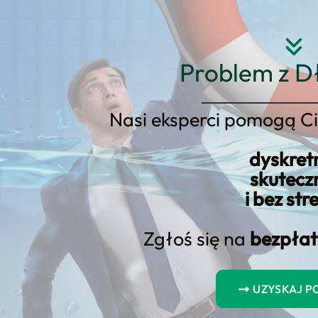
Strona główna
O nas
Usłu
Problem z D
Nasi eksperci pomogą Ci
dyskret
bierają tempa – Kto będzie mus
skutecz
i bez str
Zgłoś się na
bezpłat
UZYSKAJ 