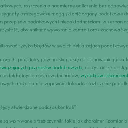
datkowych, roszczenia o nadmierne odliczenia bez odpowie
e sygnały ostrzegawcze mogą skłonić organy podatkowe do
em przepisów podatkowych i niedokładnościami w zeznania
jrzystość, aby uniknąć wywołania kontroli oraz zachować 
malizować ryzyko błędów w swoich deklaracjach podatkowy
owych, podatnicy powinni skupić się na planowaniu poda
owiązujących przepisów podatkowych
, korzystanie z dostę
zenie dokładnych rejestrów dochodów,
wydatków i dokumenta
nsowych może pomóc zapewnić dokładne rozliczenie podatk
łędy stwierdzone podczas kontroli?
ą wpływane przez czynniki takie jak charakter i zamiar bł