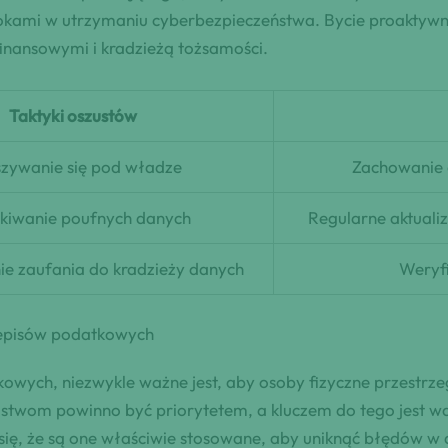
krokami w utrzymaniu cyberbezpieczeństwa. Bycie proakty
inansowymi i kradzieżą tożsamości.
Taktyki oszustów
zywanie się pod władze
Zachowanie 
kiwanie poufnych danych
Regularne aktual
e zaufania do kradzieży danych
Weryfi
zepisów podatkowych
owych, niezwykle ważne jest, aby osoby fizyczne przestrz
twom powinno być priorytetem, a kluczem do tego jest wdr
się, że są one właściwie stosowane, aby uniknąć błędów w