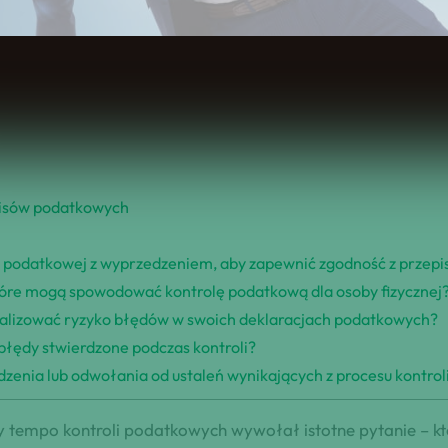
Spis Treści
pisów podatkowych
i podatkowej z wyprzedzeniem, aby zapewnić zgodność z przep
które mogą spowodować kontrolę podatkową dla osoby fizycznej
malizować ryzyko błędów w swoich deklaracjach podatkowych?
błędy stwierdzone podczas kontroli?
nia lub odwołania od ustaleń wynikających z procesu kontrol
y tempo kontroli podatkowych wywołał istotne pytanie – k