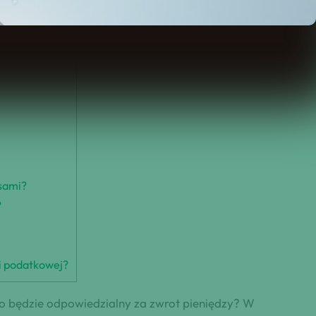
isami?
?
i podatkowej?
to będzie odpowiedzialny za zwrot pieniędzy? W