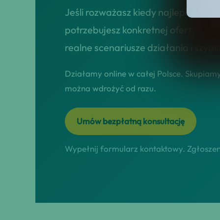
Jeśli rozważasz kiedy najlepiej sk
potrzebujesz konkretnej oferty sprz
realne scenariusze działania i szybk
Działamy online w całej Polsce. Skupiamy 
można wdrożyć od razu.
Umów bezpłatną konsultację
Wypełnij formularz kontaktowy. Zgłoszeni