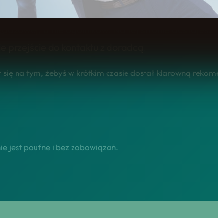
ładać wniosek o wakacje kredytowe? poradnik dla k
edażowej, a nie ogólników. Na tej stronie dostajes
ie przejście do kontaktu z doradcą.
się na tym, żebyś w krótkim czasie dostał klarowną rekomen
e jest poufne i bez zobowiązań.