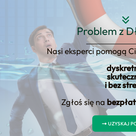
Strona główna
O nas
Usłu
Problem z D
Nasi eksperci pomogą Ci
dyskret
skutecz
iej składać wnios
i bez str
dytowe? Poradnik
Zgłoś się na
bezpłat
ankowych
UZYSKAJ 