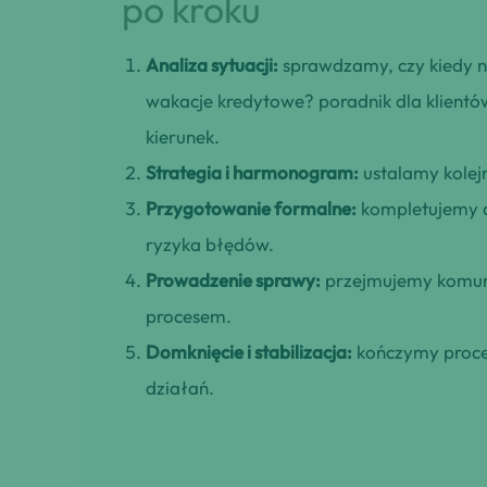
po kroku
Analiza sytuacji:
sprawdzamy, czy kiedy na
wakacje kredytowe? poradnik dla klientó
kierunek.
Strategia i harmonogram:
ustalamy kolejn
Przygotowanie formalne:
kompletujemy d
ryzyka błędów.
Prowadzenie sprawy:
przejmujemy komuni
procesem.
Domknięcie i stabilizacja:
kończymy proces
działań.