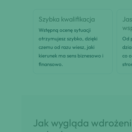
Szybka kwalifikacja
Jas
ws
Wstępną ocenę sytuacji
otrzymujesz szybko, dzięki
Od p
czemu od razu wiesz, jaki
dzia
kierunek ma sens biznesowo i
co 
finansowo.
stro
Jak wygląda wdrożenie