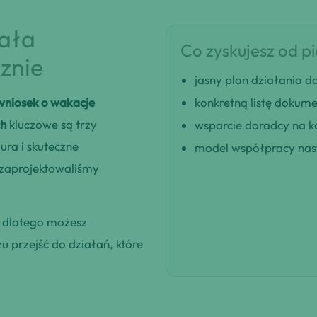
iała
Co zyskujesz od p
znie
jasny plan działania
 wniosek o wakacje
konkretną listę dokum
ch
kluczowe są trzy
wsparcie doradcy na k
ra i skuteczne
model współpracy nast
 zaprojektowaliśmy
, dlatego możesz
 przejść do działań, które