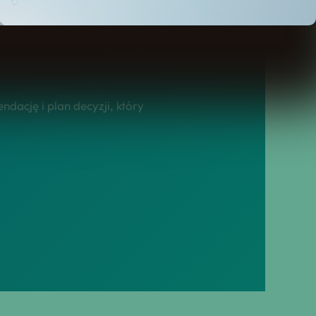
lientów bankowych,
z jasny model współpracy,
dację i plan decyzji, który