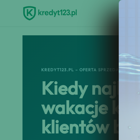
Przejdź
do
treści
KREDYT123.PL – OFERTA SPRZEDAŻOWA
Kiedy najlep
wakacje kre
klientów b