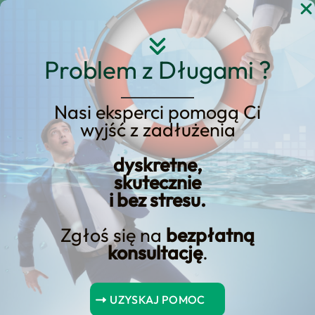
Przejdź
do
treści
Problem z Długami ?
Nasi eksperci pomogą Ci
Strona główna
Blog Kredyt123.pl
wyjść z zadłużenia
wynagrodzenia
dyskretne,
skutecznie
i bez stresu.
Minimalne wynagrodzenie
wzrasta: Kto na tym straci?
Zgłoś się na
bezpłatną
konsultację
.
Ujawnimy, kto może stracić na podwyżce płacy
minimalnej – zaskakujące wnioski mogą zaskoczyć.
UZYSKAJ POMOC