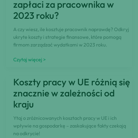
zapłaci za pracownika w
zyskasz)
2023 roku?
Wynagrodzenia
do
35
A czy wiesz, ile kosztuje pracownik naprawdę? Odkryj
tys.
ukryte koszty i strategie finansowe, które pomogą
zł
firmom zarządzać wydatkami w 2023 roku.
Ile
Czytaj więcej >
kosztuje
pracownik?
Koszty pracy w UE różnią się
Ile
pracodawca
znacznie w zależności od
faktycznie
kraju
zapłaci
za
Ytaj o zróżnicowanych kosztach pracy w UE i ich
pracownika
wpływie na gospodarkę – zaskakujące fakty czekają
w
na odkrycie!
2023