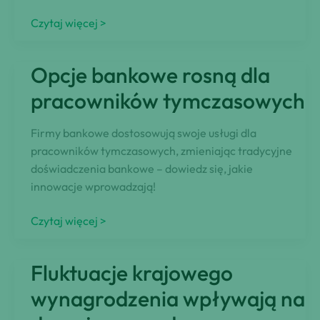
roku?
Koszty
Czytaj więcej >
pracy
w
Opcje bankowe rosną dla
UE
różnią
pracowników tymczasowych
się
znacznie
Firmy bankowe dostosowują swoje usługi dla
w
pracowników tymczasowych, zmieniając tradycyjne
zależności
doświadczenia bankowe – dowiedz się, jakie
od
innowacje wprowadzają!
kraju
Opcje
Czytaj więcej >
bankowe
rosną
Fluktuacje krajowego
dla
pracowników
wynagrodzenia wpływają na
tymczasowych