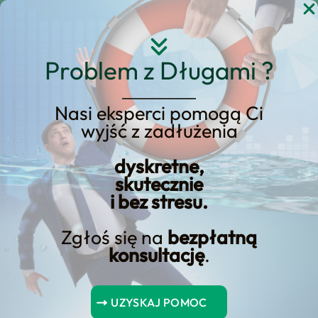
Przejdź
do
treści
Problem z Długami ?
Nasi eksperci pomogą Ci
Strona główna
Blog Kredyt123.pl
wyjść z zadłużenia
Technologie komunikacyjne
dyskretne,
skutecznie
i bez stresu.
Technologia CDMA:
Ewolucja, Zalety i Przyszłe
Zgłoś się na
bezpłatną
konsultację
.
Perspektywy
Podczas gdy technologia CDMA przeszła długą drogę,
UZYSKAJ POMOC
przyszłość tego rozwiązania stoi przed nieznanym