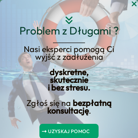
Przejdź
do
treści
Problem z Długami ?
Nasi eksperci pomogą Ci
Strona główna
Blog Kredyt123.pl
wyjść z zadłużenia
technologia w biznesie
dyskretne,
skutecznie
i bez stresu.
Terminal płatniczy w Twojej
firmie. Skup się na
Zgłoś się na
bezpłatną
konsultację
.
płatnościach
bezgotówkowych
UZYSKAJ POMOC