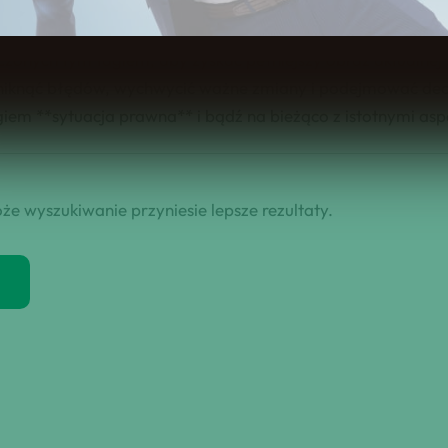
obowiązujące normy, jakie prawa przysługują obywatelom o
a osób stających przed wyzwaniami prawnymi, jak i dla pro
onych tym tagiem, aby zyskać pełniejszy obraz aktualnej s
niknąć błędów, wychwycić ważne zmiany i podejmować decyz
iem **sytuacja prawna** i bądź na bieżąco z istotnymi as
że wyszukiwanie przyniesie lepsze rezultaty.