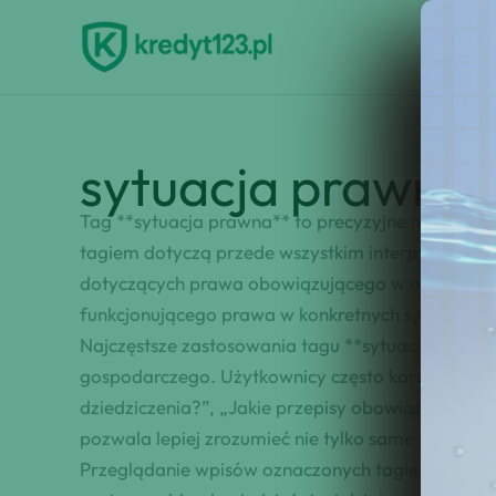
Przejdź
do
treści
sytuacja prawna
Tag **sytuacja prawna** to precyzyjne narzędzi
tagiem dotyczą przede wszystkim interpretacji p
dotyczących prawa obowiązującego w określonych
funkcjonującego prawa w konkretnych sytuacjach
Najczęstsze zastosowania tagu **sytuacja praw
gospodarczego. Użytkownicy często korzystają z
dziedziczenia?”, „Jakie przepisy obowiązują prz
pozwala lepiej zrozumieć nie tylko same przepisy,
Przeglądanie wpisów oznaczonych tagiem **sytuac