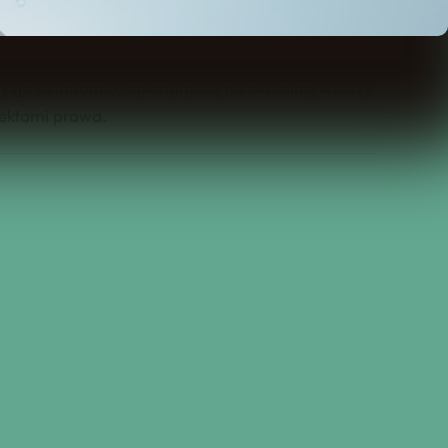
raz jakie obowiązki wynikają z konkretnych
fesjonalistów poszukujących rzetelnych analiz.
ytuacji prawnej w różnych dziedzinach życia.
je świadomie, opierając się na aktualnej wiedzy
pektami prawa.