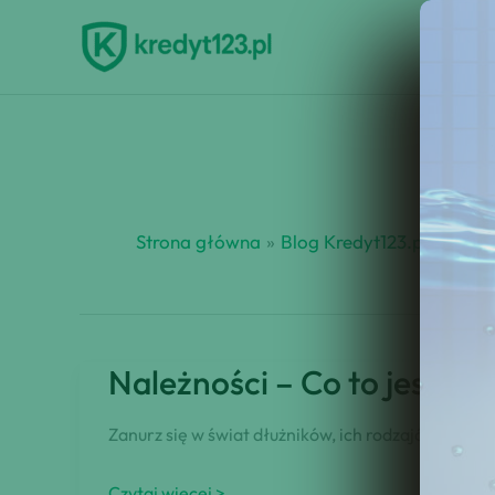
Przejdź
do
treści
Strona główna
Blog Kredyt123.pl
świa
Należności – Co to jest? 
Zanurz się w świat dłużników, ich rodzajów i str
Należności
Czytaj więcej >