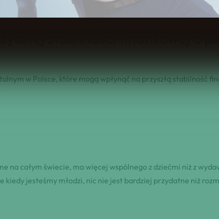
yszłej stabilności finansowej a 
lnym w Polsce, które mogą wpłynąć na przyszłą stabilność fin
zone na całym świecie, ma więcej wspólnego z dziećmi niż z wyd
e kiedy jesteśmy młodzi, nic nie jest bardziej przydatne niż ro