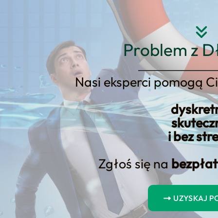
Strona główna
O nas
Usłu
Problem z D
Nasi eksperci pomogą Ci
dyskret
domość finansowa
skutecz
i bez str
Zgłoś się na
bezpłat
Rodzaje, terminy przedawnienia, 
ategii zarządzania długami… – odkryj tajemnice finansowego bez
UZYSKAJ 