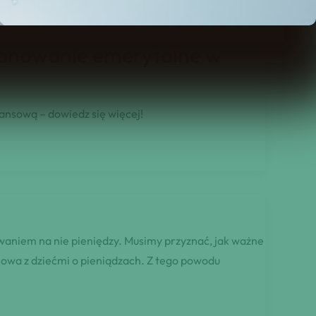
planowanie emerytalne w
ansową – dowiedz się więcej!
awaniem na nie pieniędzy. Musimy przyznać, jak ważne
zmowa z dziećmi o pieniądzach. Z tego powodu