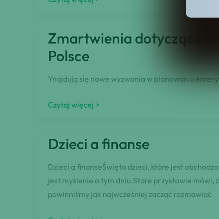
–
Co
Zmartwienia dotyczące prz
to
Polsce
jest?
Rodzaje,
Ynajdują się nowe wyzwania w planowaniu emeryta
terminy
przedawnienia,
Zmartwienia
Czytaj więcej >
windykacja
dotyczące
długów
przyszłej
Dzieci a finanse
stabilności
finansowej
Dzieci a finanseŚwięto dzieci, które jest obchod
a
jest myślenie o tym dniu.Stare przysłowie mówi, ż
planowanie
powinniśmy jak najwcześniej zacząć rozmawiać
emerytalne
w