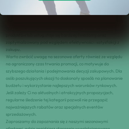
warunkach poza konkretnym okresem. Dla użytkowników
ważne jest również, że takie oferty często odpowiadają na
aktualne potrzeby – na przykład sprzęt narciarski przed zimą
czy akcesoria ogrodowe na wiosnę. Dzięki temu wybór
produktów lub usług staje się bardziej świadomy oraz
zoptymalizowany pod względem efektywności i satysfakcji z
zakupu.
Warto zwrócić uwagę na sezonowe oferty również ze względu
na ograniczony czas trwania promocji, co motywuje do
szybszego działania i podejmowania decyzji zakupowych. Dla
osób poszukujących okazji to doskonały sposób na planowanie
budżetu i wykorzystanie najlepszych warunków rynkowych.
Jeśli zależy Ci na aktualnych i atrakcyjnych propozycjach,
regularne śledzenie tej kategorii pozwoli nie przegapić
najważniejszych rabatów oraz specjalnych eventów
sprzedażowych.
Zapraszamy do zapoznania się z naszymi sezonowymi
ofertami, gdzie znajdziesz starannie wyselekcjonowane