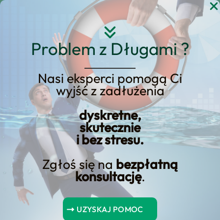
Przejdź
do
treści
Problem z Długami ?
Nasi eksperci pomogą Ci
Strona główna
Blog Kredyt123.pl
wyjść z zadłużenia
pożyczki zagraniczne
dyskretne,
skutecznie
i bez stresu.
pożyczki zagraniczne
prywatne
Zgłoś się na
bezpłatną
konsultację
.
Spis Treści Pożyczki zagraniczne prywatne – co warto
wiedzieć? Korzyści z pożyczek zagranicznych
UZYSKAJ POMOC
prywatnych Wady pożyczek zagranicznych