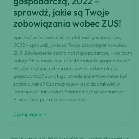
gospodarczą, 2022 –
i
sprawdź, jakie są Twoje
jak
zobowiązania wobec ZUS!
go
zdobyć?
Spis Treści Jak zawiesić działalność gospodarczą,
2022 – sprawdź, jakie są Twoje zobowiązania wobec
ZUS! Zawieszenie działalności gospodarczej – na czym
polega? Kto może zawiesić działalność gospodarczą?
W jakich sytuacjach można zawiesić działalność
gospodarczą? Jak długo przedsiębiorstwo może być
zablokowane? Czy można zawiesić działalność w
Internecie? Jak zawiesić działalność gospodarczą?
Proces krok po kroku Bezczynność
Jak
Czytaj więcej >
zawiesić
działalność
gospodarczą,