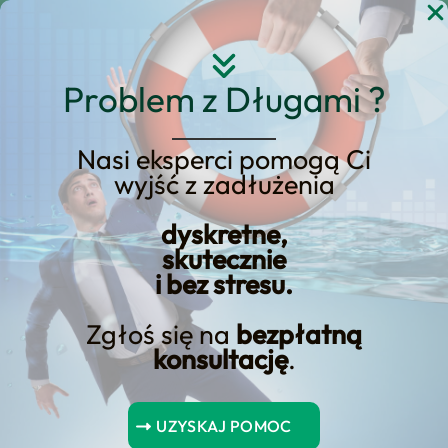
Przejdź
do
treści
Problem z Długami ?
Nasi eksperci pomogą Ci
Strona główna
Blog Kredyt123.pl
wyjść z zadłużenia
obowiązki przedsiębiorcy
dyskretne,
skutecznie
i bez stresu.
Zawieszenie działalności
gospodarczej. Jak zawiesić
Zgłoś się na
bezpłatną
konsultację
.
działalność gospodarczą?
Kontynuując działalność gospodarczą wymaga
UZYSKAJ POMOC
staranności i strategii – dowiedz się, jak zawiesić