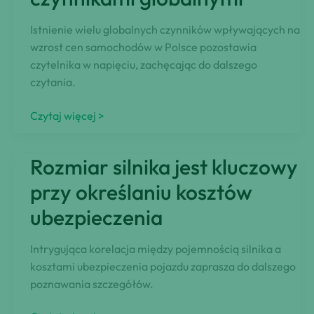
oszustwo
Istnienie wielu globalnych czynników wpływających na
wzrost cen samochodów w Polsce pozostawia
czytelnika w napięciu, zachęcając do dalszego
czytania.
Wzrost
Czytaj więcej >
cen
samochodów
Rozmiar silnika jest kluczowy
w
Polsce
przy określaniu kosztów
w
ubezpieczenia
związku
z
Intrygująca korelacja między pojemnością silnika a
czynnikami
kosztami ubezpieczenia pojazdu zaprasza do dalszego
globalnymi
poznawania szczegółów.