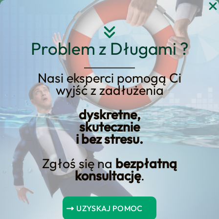
Przejdź
do
treści
Problem z Długami ?
Nasi eksperci pomogą Ci
Strona główna
Blog Kredyt123.pl
wyjść z zadłużenia
motoryzacja
Strona 3
dyskretne,
skutecznie
i bez stresu.
Koszty konserwacji
samochodu odsłonięte:
Zgłoś się na
bezpłatną
konsultację
.
czego się spodziewać
Fascynujące odkrycia dotyczące kosztów utrzymania
UZYSKAJ POMOC
samochodu zaskakują zawiłością – przeczytaj dalej,