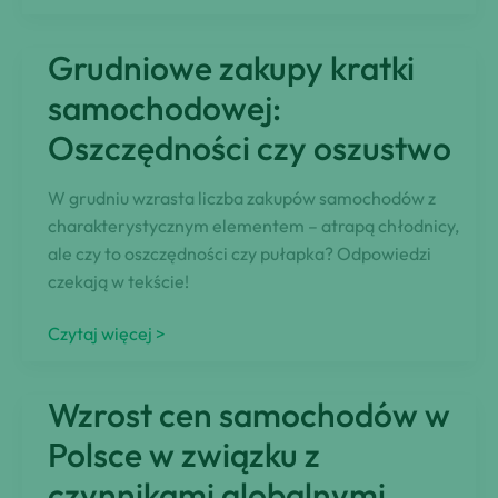
pozyskiwania
pojazdów:
Grudniowe zakupy kratki
leasing,
wynajem
samochodowej:
i
Oszczędności czy oszustwo
finansowanie
W grudniu wzrasta liczba zakupów samochodów z
charakterystycznym elementem – atrapą chłodnicy,
ale czy to oszczędności czy pułapka? Odpowiedzi
czekają w tekście!
Grudniowe
Czytaj więcej >
zakupy
kratki
Wzrost cen samochodów w
samochodowej:
Oszczędności
Polsce w związku z
czy
czynnikami globalnymi