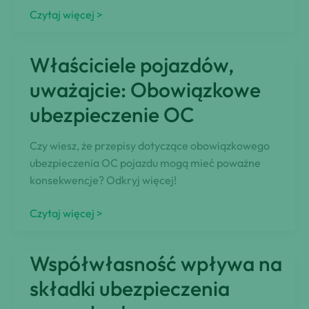
Programy
Czytaj więcej >
dla
sprzedawców
Właściciele pojazdów,
pojazdów:
Korzyści
uważajcie: Obowiązkowe
i
ubezpieczenie OC
kryteria
kwalifikacyjne
Czy wiesz, że przepisy dotyczące obowiązkowego
wyjaśnione
ubezpieczenia OC pojazdu mogą mieć poważne
konsekwencje? Odkryj więcej!
Właściciele
Czytaj więcej >
pojazdów,
uważajcie:
Współwłasność wpływa na
Obowiązkowe
ubezpieczenie
składki ubezpieczenia
OC