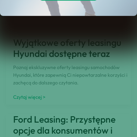
aby poznać, co jeszcze kryje się za tym tematem.
Koszty
Czytaj więcej >
konserwacji
samochodu
Wyjątkowe oferty leasingu
odsłonięte:
czego
Hyundai dostępne teraz
się
spodziewać
Poznaj ekskluzywne oferty leasingu samochodów
Hyundai, które zapewnią Ci niepowtarzalne korzyści i
zachęcą do dalszego czytania.
Wyjątkowe
Czytaj więcej >
oferty
leasingu
Ford Leasing: Przystępne
Hyundai
dostępne
opcje dla konsumentów i
teraz