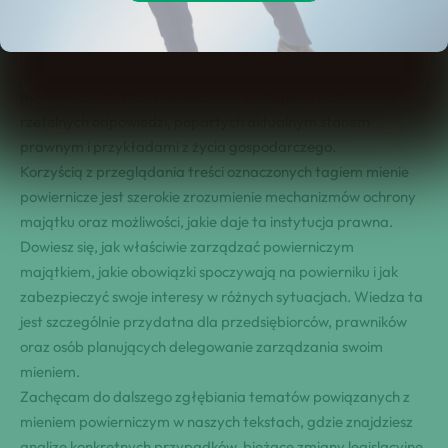
Częste pytania dotyczą również różnic między mieniem
powierniczym a innymi formami zabezpieczenia majątku oraz
praktycznych wskazówek dotyczących zawierania umów
powierniczych. Wpisy oznaczone tym tagiem dostarczają
rzetelnych odpowiedzi, popartych aktualnym stanem
prawnym i przykładami z życia gospodarczego.
Korzyścią z przeglądania treści oznaczonych tagiem mienie
powiernicze jest szerokie zrozumienie mechanizmów ochrony
majątku oraz możliwości, jakie daje ta instytucja prawna.
Dowiesz się, jak właściwie zarządzać powierniczym
majątkiem, jakie obowiązki spoczywają na powierniku i jak
zabezpieczyć swoje interesy w różnych sytuacjach. Wiedza ta
jest szczególnie przydatna dla przedsiębiorców, prawników
oraz osób planujących delegowanie zarządzania swoim
mieniem.
Zachęcam do dalszego zgłębiania tematów powiązanych z
mieniem powierniczym w naszych tekstach, gdzie znajdziesz
analizę konkretnych przypadków, bieżące zmiany legislacyjne