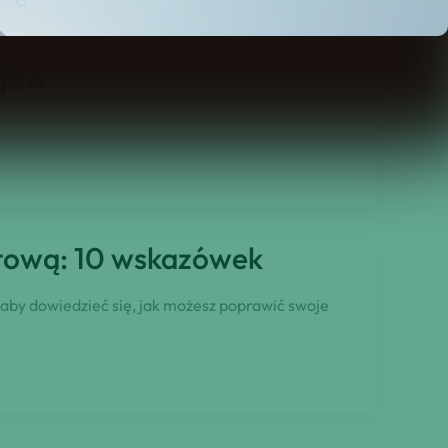
ugów
ytową: 10 wskazówek
 aby dowiedzieć się, jak możesz poprawić swoje