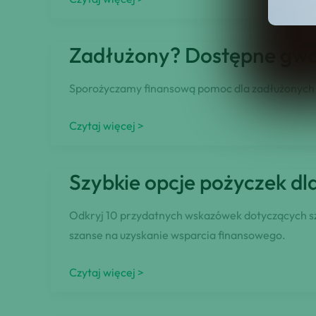
dla
zadłużonych
Zadłużony? Dostępne gw
osób
z
Sporożyczamy finansową pomoc dla zadłużonych –
komornikiem
–
Zadłużony?
Czytaj więcej >
czym
Dostępne
jest
gwarantowane
Szybkie opcje pożyczek dl
i
pożyczki
kto
pomimo
Odkryj 10 przydatnych wskazówek dotyczących szyb
może
długów
szanse na uzyskanie wsparcia finansowego.
skorzystać
z
Szybkie
Czytaj więcej >
niej?
opcje
pożyczek