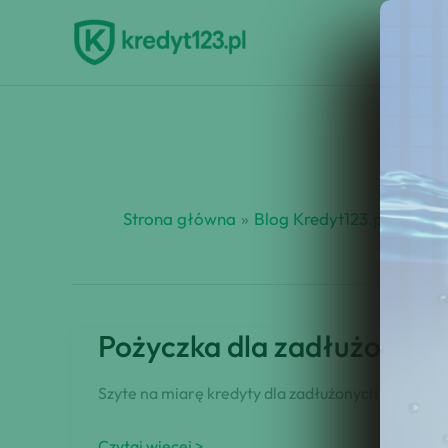
Przejdź
do
treści
Strona główna
Blog Kredyt123.pl
kredy
Pożyczka dla zadłużonych o
Szyte na miarę kredyty dla zadłużonych z egzekuc
Pożyczka
Czytaj więcej >