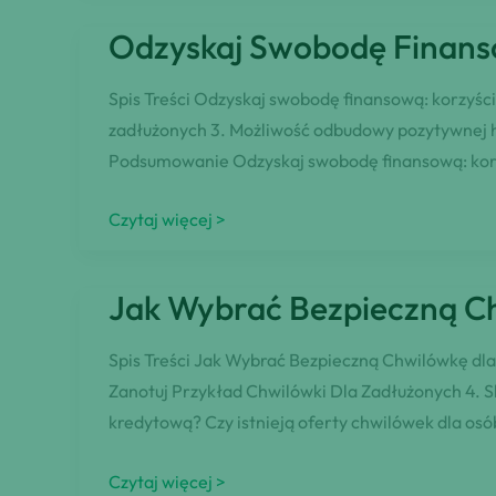
Osób
Odzyskaj Swobodę Finans
ze
Złym
Spis Treści Odzyskaj swobodę finansową: korzyści
BIK:
zadłużonych 3. Możliwość odbudowy pozytywnej h
Gdzie
Podsumowanie Odzyskaj swobodę finansową: korzy
Go
Znaleźć?
Odzyskaj
Czytaj więcej >
Swobodę
Finansową:
Jak Wybrać Bezpieczną C
Pożyczka
w
Spis Treści Jak Wybrać Bezpieczną Chwilówkę dla
Banku
Zanotuj Przykład Chwilówki Dla Zadłużonych 4. 
dla
kredytową? Czy istnieją oferty chwilówek dla osó
Zadłużonych
Jak
Czytaj więcej >