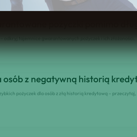
arantowane pożyczki pomimo dł
 odkryj tajemnice gwarantowanych pożyczek i ich złożoności.
a osób z negatywną historią kred
kich pożyczek dla osób z złą historią kredytową – przeczytaj,