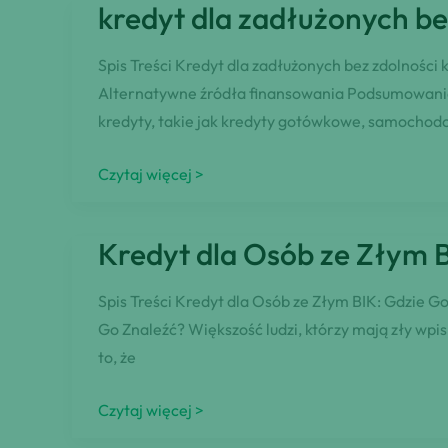
kredyt dla zadłużonych be
dla
osób
Spis Treści Kredyt dla zadłużonych bez zdolności
z
Alternatywne źródła finansowania Podsumowanie K
negatywną
kredyty, takie jak kredyty gotówkowe, samochodo
historią
kredytową:
kredyt
Czytaj więcej >
10
dla
wskazówek
zadłużonych
Kredyt dla Osób ze Złym 
bez
zdolności
Spis Treści Kredyt dla Osób ze Złym BIK: Gdzie Go
kredytowej
Go Znaleźć? Większość ludzi, którzy mają zły wpis
to, że
Kredyt
Czytaj więcej >
dla