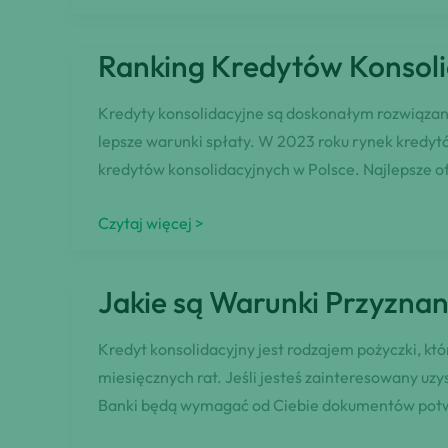
Wybrać
Bezpieczną
Ranking Kredytów Konsoli
Chwilówkę
dla
Kredyty konsolidacyjne są doskonałym rozwiązanie
Zadłużonych
lepsze warunki spłaty. W 2023 roku rynek kredyt
kredytów konsolidacyjnych w Polsce. Najlepsze o
Ranking
Czytaj więcej >
Kredytów
Konsolidacyjnych
Jakie są Warunki Przyzna
2023
–
Kredyt konsolidacyjny jest rodzajem pożyczki, kt
Najlepsze
miesięcznych rat. Jeśli jesteś zainteresowany uz
Ofert
Banki będą wymagać od Ciebie dokumentów potwie
Kredytów
Konsolidacyjnych