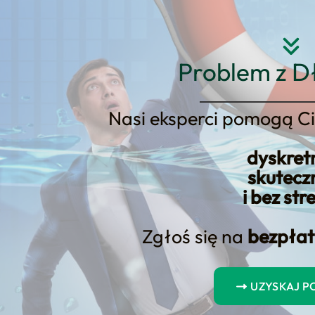
Strona główna
O nas
Usłu
Problem z D
Nasi eksperci pomogą Ci
dyskret
ola finansowa
skutecz
i bez str
Zgłoś się na
bezpłat
ochodów: Istotne Wytyczne Dotyc
dów są niezbędne dla finansowego zdrowia – dowiedz się, dlacz
UZYSKAJ 