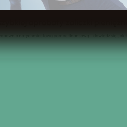
ybkiej aprobaty zaliczki pieniężn
 zapewnia natychmiastową pomoc finansową – dowiedz się, jak t