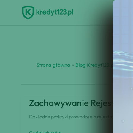
Przejdź
do
treści
Strona główna
Blog Kredyt123.pl
kontr
Zachowywanie Rejestru D
Dokładne praktyki prowadzenia rejestrów przycho
Zachowywanie
Czytaj więcej >