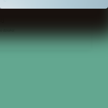
ej
o działa!