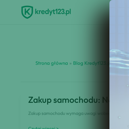
Przejdź
do
treści
Strona główna
Blog Kredyt123.pl
kontr
Zakup samochodu: Na co 
Zakup samochodu wymaga uwagi wobec wielu istot
Zakup
Czytaj więcej >