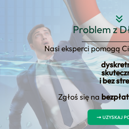
Strona główna
O nas
Usłu
Problem z D
Nasi eksperci pomogą Ci
dyskret
ola auta
skutecz
i bez str
Zgłoś się na
bezpłat
zwrócić uwagę podczas kupowan
nych aspektów, których zaniedbanie może mieć poważne konsek
UZYSKAJ 