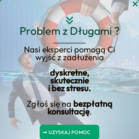
Przejdź
do
treści
Problem z Długami ?
Nasi eksperci pomogą Ci
Strona główna
Blog Kredyt123.pl
wyjść z zadłużenia
finansowanie online
dyskretne,
skutecznie
i bez stresu.
Jakie są najszybsze opcje
online dla zaliczek
Zgłoś się na
bezpłatną
konsultację
.
gotówkowych?
Istnieją szybkie opcje online dla zaliczek
UZYSKAJ POMOC
gotówkowych, które mogą uratować Cię w nagłej