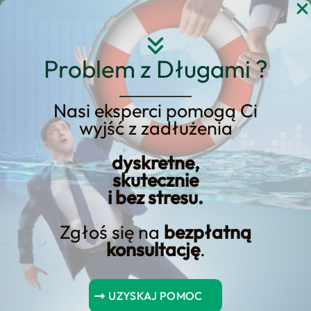
Przejdź
do
treści
Problem z Długami ?
Nasi eksperci pomogą Ci
Strona główna
Blog Kredyt123.pl
wyjść z zadłużenia
finanse rodzinne
Strona 2
dyskretne,
skutecznie
i bez stresu.
Jak Zjednoczyć Finanse
Rodziny Mającej Dwóch
Zgłoś się na
bezpłatną
konsultację
.
Synów?
Jak zjednoczyć finanse rodziny mającej dwóch synów?
UZYSKAJ POMOC
Rodzice mający dwóch synów często zastanawiają się,