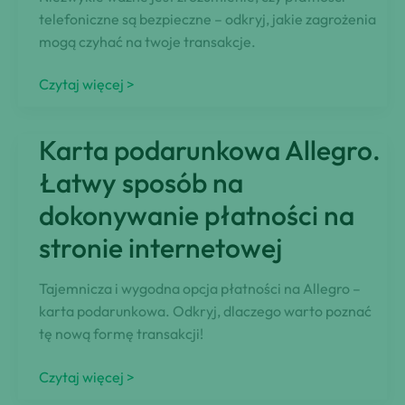
telefoniczne są bezpieczne – odkryj, jakie zagrożenia
mogą czyhać na twoje transakcje.
Coraz
Czytaj więcej >
częściej
dokonujemy
Karta podarunkowa Allegro.
płatności
mobilnych.
Łatwy sposób na
Czy
dokonywanie płatności na
płatności
stronie internetowej
telefoniczne
są
bezpieczne?
Tajemnicza i wygodna opcja płatności na Allegro –
karta podarunkowa. Odkryj, dlaczego warto poznać
tę nową formę transakcji!
Karta
Czytaj więcej >
podarunkowa