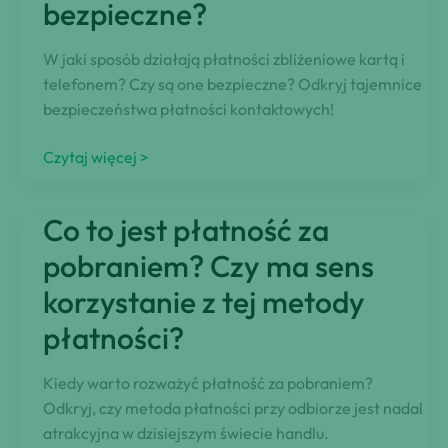
bezpieczne?
pomocą
PSC
W jaki sposób działają płatności zbliżeniowe kartą i
telefonem? Czy są one bezpieczne? Odkryj tajemnice
bezpieczeństwa płatności kontaktowych!
Jak
Czytaj więcej >
działają
płatności
Co to jest płatność za
zbliżeniowe
kartą
pobraniem? Czy ma sens
i
korzystanie z tej metody
telefonem?
płatności?
Czy
są
bezpieczne?
Kiedy warto rozważyć płatność za pobraniem?
Odkryj, czy metoda płatności przy odbiorze jest nadal
atrakcyjna w dzisiejszym świecie handlu.