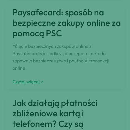
Allegro.
Paysafecard: sposób na
Łatwy
sposób
bezpieczne zakupy online za
na
pomocą PSC
dokonywanie
płatności
Ýćiecie bezpiecznych zakupów online z
na
Paysafecardem – odkryj, dlaczego ta metoda
stronie
zapewnia bezpieczeństwo i poufność transakcji
internetowej
online.
Paysafecard:
Czytaj więcej >
sposób
na
Jak działają płatności
bezpieczne
zakupy
zbliżeniowe kartą i
online
telefonem? Czy są
za