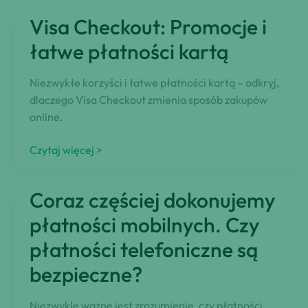
Jak
Visa Checkout: Promocje i
znaleźć
najlepsze
łatwe płatności kartą
okazje
podczas
Niezwykłe korzyści i łatwe płatności kartą – odkryj,
Cyber
dlaczego Visa Checkout zmienia sposób zakupów
Week?
online.
Visa
Czytaj więcej >
Checkout:
Promocje
Coraz częściej dokonujemy
i
łatwe
płatności mobilnych. Czy
płatności
płatności telefoniczne są
kartą
bezpieczne?
Niezwykle ważne jest zrozumienie, czy płatności