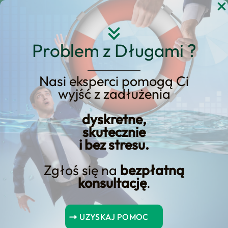
Przejdź
do
treści
Problem z Długami ?
Nasi eksperci pomogą Ci
Strona główna
Blog Kredyt123.pl
wyjść z zadłużenia
e-commerce
dyskretne,
skutecznie
i bez stresu.
Terminal płatniczy w Twojej
firmie. Skup się na
Zgłoś się na
bezpłatną
konsultację
.
płatnościach
bezgotówkowych
UZYSKAJ POMOC