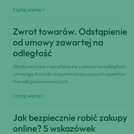
Co
Czytaj więcej >
to
jest
Zwrot towarów. Odstąpienie
płatność
za
od umowy zawartej na
pobraniem?
odległość
Czy
ma
Skróty zwrotów i wycofania się z umowy na odległość
sens
otwierają drzwi do zrozumienia kluczowych aspektów
korzystanie
transakcji konsumenckich.
z
tej
Zwrot
Czytaj więcej >
metody
towarów.
płatności?
Odstąpienie
Jak bezpiecznie robić zakupy
od
umowy
online? 5 wskazówek
zawartej