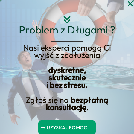
Przejdź
do
treści
Problem z Długami ?
Nasi eksperci pomogą Ci
Strona główna
Blog Kredyt123.pl
wyjść z zadłużenia
druga szansa finansowa
dyskretne,
skutecznie
i bez stresu.
Moje doświadczenie z
niepodjętym kredytem: co
Zgłoś się na
bezpłatną
konsultację
.
może nas spotkać, gdy
decydujemy się dać drugą
UZYSKAJ POMOC
szansę finansom