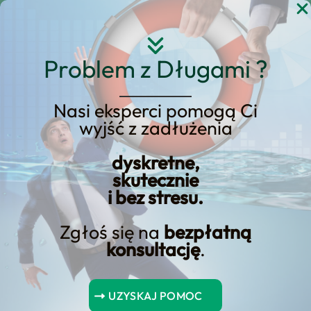
Przejdź
do
treści
Problem z Długami ?
Nasi eksperci pomogą Ci
Strona główna
Blog Kredyt123.pl
wyjść z zadłużenia
dostępność pożyczek
dyskretne,
skutecznie
i bez stresu.
Pożyczki „payday” dla 18-
latków – Jakie oferty są
Zgłoś się na
bezpłatną
konsultację
.
dostępne dla 18-latków? Z
dowodem tożsamości
UZYSKAJ POMOC