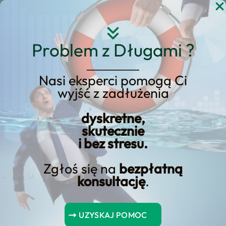
Przejdź
do
treści
Problem z Długami ?
Nasi eksperci pomogą Ci
Strona główna
Blog Kredyt123.pl
alimenty
wyjść z zadłużenia
dyskretne,
skutecznie
Bezkompromisowy rozwód:
i bez stresu.
Prawne, finansowe i
Zgłoś się na
bezpłatną
alimentacyjne spojrzenie
konsultację
.
Mieszanka prawnicza, finansowa i alimentacyjna w
bezwzględnych rozwodach – zaprasza do zgłębienia
UZYSKAJ POMOC
tej fascynującej tematyki.