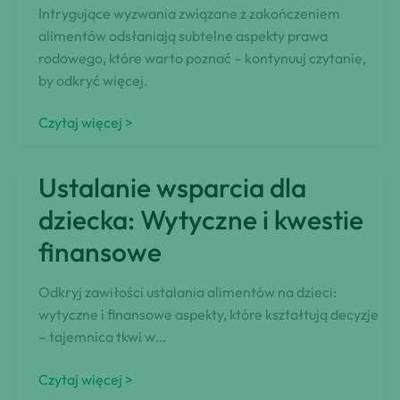
dla
Intrygujące wyzwania związane z zakończeniem
dziecka
alimentów odsłaniają subtelne aspekty prawa
rodowego, które warto poznać – kontynuuj czytanie,
by odkryć więcej.
Zakończenie
Czytaj więcej >
alimentów:
wyjaśnienie
Ustalanie wsparcia dla
prawne
dziecka: Wytyczne i kwestie
finansowe
Odkryj zawiłości ustalania alimentów na dzieci:
wytyczne i finansowe aspekty, które kształtują decyzje
– tajemnica tkwi w…
Ustalanie
Czytaj więcej >