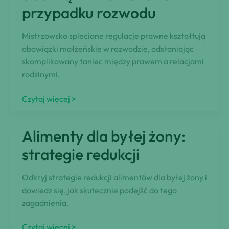
przypadku rozwodu
Mistrzowsko splecione regulacje prawne kształtują
obowiązki małżeńskie w rozwodzie, odsłaniając
skomplikowany taniec między prawem a relacjami
rodzinymi.
Przepisy
Czytaj więcej >
prawne
kształtują
Alimenty dla byłej żony:
obowiązki
małżeńskie
strategie redukcji
w
przypadku
Odkryj strategie redukcji alimentów dla byłej żony i
rozwodu
dowiedz się, jak skutecznie podejść do tego
zagadnienia.
Alimenty
Czytaj więcej >