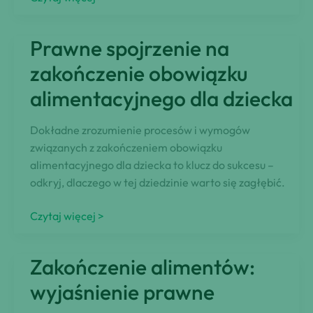
dla
byłej
Prawne spojrzenie na
żony:
strategie
zakończenie obowiązku
redukcji
alimentacyjnego dla dziecka
Dokładne zrozumienie procesów i wymogów
związanych z zakończeniem obowiązku
alimentacyjnego dla dziecka to klucz do sukcesu –
odkryj, dlaczego w tej dziedzinie warto się zagłębić.
Prawne
Czytaj więcej >
spojrzenie
na
Zakończenie alimentów:
zakończenie
obowiązku
wyjaśnienie prawne
alimentacyjnego