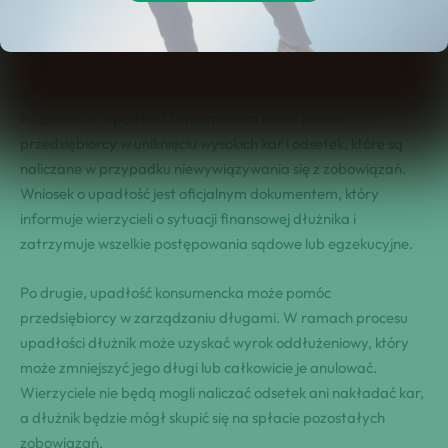
w stanie spłacić wszystkich swoich zobowiązań finansowych.
Przedsiębiorca może skorzystać z tego procesu, aby uzyskać
szereg korzyści.
Po pierwsze,
upadłość konsumencka
może pomóc
przedsiębiorcy w uniknięciu wysokich kar i odsetek, które są
naliczane w przypadku niewywiązywania się z zobowiązań.
Wniosek o upadłość jest oficjalnym dokumentem, który
informuje wierzycieli o sytuacji finansowej dłużnika i
zatrzymuje wszelkie postępowania sądowe lub egzekucyjne.
Po drugie, upadłość konsumencka może pomóc
przedsiębiorcy w zarządzaniu długami. W ramach procesu
upadłości dłużnik może uzyskać wyrok oddłużeniowy, który
może zmniejszyć jego długi lub całkowicie je anulować.
Wierzyciele nie będą mogli naliczać odsetek ani nakładać kar,
a dłużnik będzie mógł skupić się na spłacie pozostałych
zobowiązań.