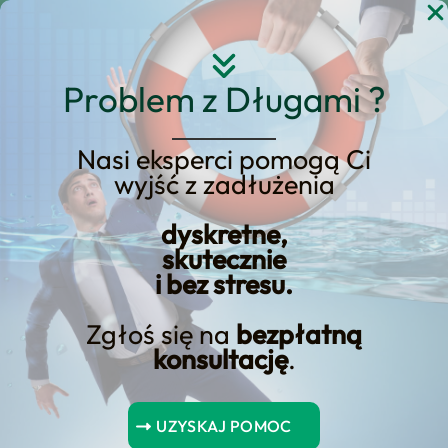
Przejdź
do
treści
Problem z Długami ?
Nasi eksperci pomogą Ci
Jak zapłacić podatek
wyjść z zadłużenia
dochodowy? Płatność
dyskretne,
podatku dochodowego
skutecznie
przez internet
i bez stresu.
Zgłoś się na
bezpłatną
konsultację
.
Spis Treści
UZYSKAJ POMOC
Wnioski kluczowe