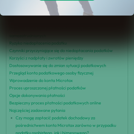
Zrozumienie terminów dotyczących podatków dochodowych
Znaczenie zaliczek podatkowych
Zarządzanie zaliczkami podatkowymi jako pracownik
Przepisy dotyczące zaliczki podatkowej dla osób
samozatrudnionych
Ryzyko niedopłacenia podatku
Czynniki przyczyniające się do niedopłacania podatków
Korzyści z nadpłaty i zwrotów pieniędzy
Dostosowywanie się do zmian sytuacji podatkowych
Przegląd konta podatkowego osoby fizycznej
Wprowadzenie do konta Microtax
Proces uproszczonej płatności podatków
Opcje dokonywania płatności
Bezpieczny proces płatności podatkowych online
Najczęściej zadawane pytania
Czy mogę zapłacić podatek dochodowy za
pośrednictwem konta Microtax zarówno w przypadku
podatku osobistego, jak i biznesowego?