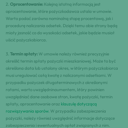
2.
Oprocentowanie:
Kolejną istotną informacją jest
oprocentowanie, które pożyczkodawca ustala w umowie.
Warto podać zarówno ⁢nominalną stopę procentową, jak i
procedurę naliczania odsetek. Dzięki temu obie strony będą
miały jasność co⁤ do wysokości odsetek, jakie ‍będzie ‍musiał
uiścić‍ pożyczkobiorca.
3.
Termin ‌spłaty:
W umowie⁤ należy również precyzyjnie
określić termin spłaty pożyczki mieszkaniowej. Może​ to być
określona data lub ustalony okres, w którym ‌pożyczkobiorca
musi uregulować całą kwotę z⁣ naliczonymi odsetkami. W
przypadku pożyczek długoterminowych z określonymi
ratami, warto uwzględninaumentem, który powinien
uwzględniać dane osobowe stron, kwotę pożyczki, termin
spłaty, oprocentowanie oraz
klauzulę dotyczącą
rozwiązywania sporów
. W przypadku zabezpieczenia
pożyczki, należy również uwzględnić informacje dotyczące
zabezpieczenia i ewentualnych opłat związanych z nim.