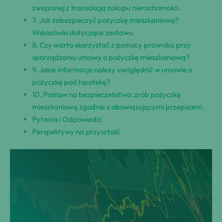
związanej z transakcją ‍zakupu nieruchomości.
7. Jak⁢ zabezpieczyć pożyczkę mieszkaniową?
Wskazówki dotyczące⁤ zastawu.
8. Czy warto skorzystać ⁤z ​pomocy prawnika przy
sporządzaniu ⁤umowy ‍o pożyczkę mieszkaniową?
9. ⁣Jakie informacje należy uwzględnić w⁣ umowie o
pożyczkę pod hipotekę?
10. Postaw na‍ bezpieczeństwo: zrób pożyczkę
mieszkaniową zgodnie z obowiązującymi ‌przepisami.
Pytania i Odpowiedzi
Perspektywy na przyszłość