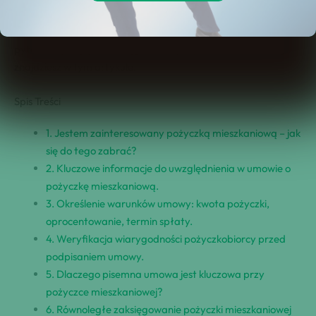
zaksięgowania takiej pożyczki? W jaki sposób prawidłowo
wprowadzić ją do księgi? Odpowiedzi na te i wiele innych
pytań dotyczących zaksięgowania ⁢pożyczki mieszkaniowej
znajdziesz w tym⁣ artykule.
Spis Treści
1. Jestem zainteresowany ​pożyczką mieszkaniową – jak
się do tego zabrać?
2. Kluczowe informacje⁢ do uwzględnienia w umowie o
pożyczkę mieszkaniową.
3. Określenie warunków umowy: kwota pożyczki,
oprocentowanie,‌ termin spłaty.
4. Weryfikacja wiarygodności pożyczkobiorcy przed
podpisaniem umowy.
5. Dlaczego pisemna umowa jest kluczowa przy
pożyczce mieszkaniowej?
6. Równoległe zaksięgowanie pożyczki mieszkaniowej