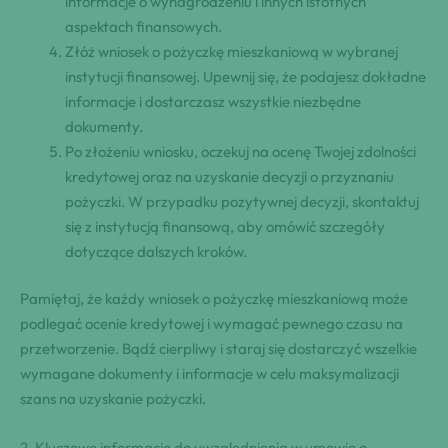
informacje o wynagrodzeniu i innych istotnych
aspektach finansowych.
Złóż wniosek o pożyczkę mieszkaniową w wybranej
instytucji⁣ finansowej. Upewnij się, że podajesz dokładne
informacje i ‌dostarczasz wszystkie niezbędne
dokumenty.
Po złożeniu wniosku, oczekuj na ocenę Twojej zdolności
kredytowej oraz na uzyskanie decyzji ‌o przyznaniu
pożyczki. W przypadku⁤ pozytywnej⁤ decyzji, skontaktuj
się z instytucją finansową, aby omówić szczegóły
dotyczące dalszych kroków.
Pamiętaj, że każdy wniosek o ⁣pożyczkę mieszkaniową może
podlegać ocenie kredytowej i‍ wymagać pewnego ‌czasu na ​
przetworzenie. Bądź cierpliwy i ‍staraj się dostarczyć wszelkie
wymagane dokumenty i informacje w celu maksymalizacji
szans na uzyskanie pożyczki.
2.‌ Kluczowe informacje do uwzględnienia w umowie⁤ o