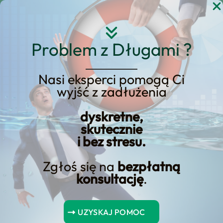
Przejdź
do
treści
Problem z Długami ?
Nasi eksperci pomogą Ci
wyjść z zadłużenia
Jak napisać umowę o
dyskretne,
pożyczkę pieniędzy?
skutecznie
i bez stresu.
Zgłoś się na
bezpłatną
konsultację
.
Artykuł ten‍ ma na celu przedstawić​ kroki niezbędne do
⁤poprawnego zaksięgowania⁣ pożyczki mieszkaniowej. Jak
UZYSKAJ POMOC
dowiedzieć się, jakie ‍dokumenty są niezbędne do