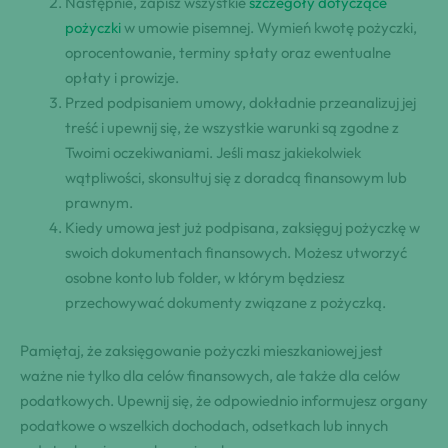
Następnie, zapisz wszystkie
szczegóły dotyczące
pożyczki
w umowie⁢ pisemnej. ⁢Wymień kwotę pożyczki,
oprocentowanie, terminy spłaty oraz⁣ ewentualne
opłaty i​ prowizje.
Przed podpisaniem umowy, dokładnie przeanalizuj‌ jej ​
treść i​ upewnij ⁤się, że wszystkie​ warunki są zgodne z
Twoimi⁤ oczekiwaniami. Jeśli masz jakiekolwiek
wątpliwości, ‍skonsultuj się ​z doradcą⁢ finansowym lub
prawnym.
Kiedy umowa jest już podpisana, zaksięguj pożyczkę ⁤w⁤
swoich dokumentach ​finansowych.​ Możesz utworzyć
osobne konto lub folder,​ w którym będziesz
przechowywać​ dokumenty związane z pożyczką.
Pamiętaj, że zaksięgowanie pożyczki mieszkaniowej jest
ważne nie tylko dla celów finansowych, ale także dla ⁤celów
podatkowych. Upewnij się, że odpowiednio informujesz organy
podatkowe o wszelkich dochodach, odsetkach lub innych