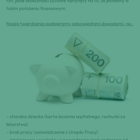
tzn. jakie okoliczności życiowe wpłynęły na to, że jesteśmy w
takim położeniu finansowym.
Nasze twierdzenia podpieramy odpowiednimi dowodami, np.:
– choroba dziecka (karta leczenia szpitalnego, rachunki za
lekarstwa)
– brak pracy (zaświadczenie z Urzędu Pracy)
– zmniejszenie wysokości wynagrodzenia (zaświadczenie od