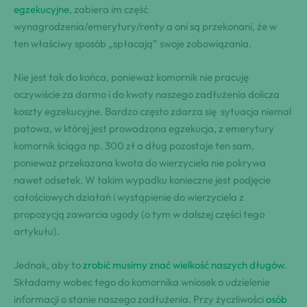
egzekucyjne
, zabiera im część
wynagrodzenia/emerytury/renty a oni są przekonani, że w
ten właściwy sposób „spłacają” swoje zobowiązania.
Nie jest tak do końca, ponieważ komornik nie pracuję
oczywiście za darmo i do kwoty naszego zadłużenia dolicza
koszty egzekucyjne. Bardzo często zdarza się sytuacja niemal
patowa, w której jest prowadzona egzekucja, z emerytury
komornik ściąga np. 300 zł a dług pozostaje ten sam,
ponieważ przekazana kwota do wierzyciela nie pokrywa
nawet odsetek. W takim wypadku konieczne jest podjęcie
całościowych działań i wystąpienie do wierzyciela z
propozycją zawarcia ugody (o tym w dalszej części tego
artykułu).
Jednak, aby to
zrobić musimy znać wielkość naszych długów
.
Składamy wobec tego do komornika wniosek o udzielenie
informacji o stanie naszego zadłużenia. Przy życzliwości
osób