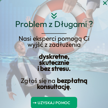
Przejdź
do
treści
Problem z Długami ?
Nasi eksperci pomogą Ci
wyjść z zadłużenia
Jak spłacić długi? 3 kroki
do równowagi
dyskretne,
skutecznie
finansowej
i bez stresu.
Zgłoś się na
bezpłatną
konsultację
.
Spis Treści
UZYSKAJ POMOC
Jak spłacić długi? 3 kroki do równowagi finansowej