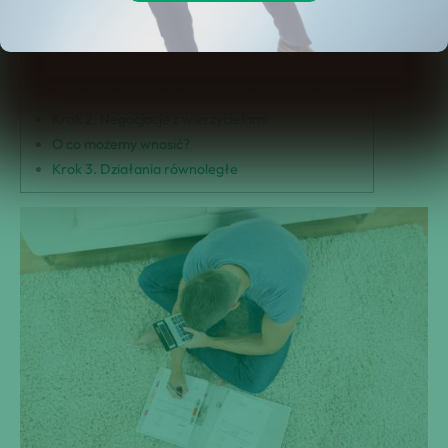
– ZERO nowych długów –
Krok 1. Ustalenie wysokości zadłużenia
Plusy konsolidacji:
Moje długi trafiły do komornika, co zrobić wtedy?
Krok 2. Negocjacje z wierzycielami
O co możemy wnosić?
Krok 3. Działania równoległe