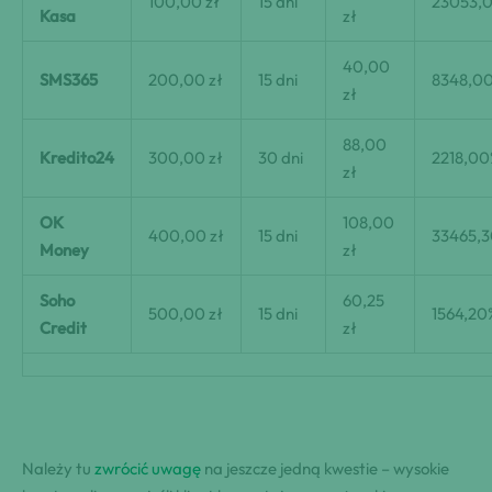
100,00 zł
15 dni
23053,
Kasa
zł
40,00
SMS365
200,00 zł
15 dni
8348,0
zł
88,00
Kredito24
300,00 zł
30 dni
2218,0
zł
OK
108,00
400,00 zł
15 dni
33465,
Money
zł
Soho
60,25
500,00 zł
15 dni
1564,20
Credit
zł
Należy tu
zwrócić uwagę
na jeszcze jedną kwestie – wysokie