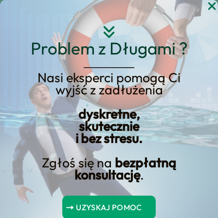
Przejdź
do
treści
Problem z Długami ?
Nasi eksperci pomogą Ci
wyjść z zadłużenia
Jak parabanki
manipulują
dyskretne,
skutecznie
rzeczywistością
i bez stresu.
Zgłoś się na
bezpłatną
konsultację
.
UZYSKAJ POMOC