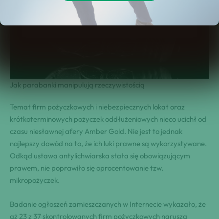
Jak parabanki manipulują rzeczywistością
Temat firm pożyczkowych i niebezpiecznych lokat oraz
krótkoterminowych pożyczek oddłużeniowych nieco ucichł od
czasu niesławnej afery Amber Gold. Nie jest to jednak
najlepszy dowód na to, że ich luki prawne są wykorzystywane.
Odkąd ustawa antylichwiarska stała się obowiązującym
prawem, nie poprawiło się oprocentowanie tzw.
mikropożyczek.
Badanie ogłoszeń zamieszczanych w Internecie wykazało, że
aż 23 z 37 skontrolowanych firm pożyczkowych narusza