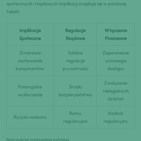
społecznych i rządowych implikacji znajduje się w poniższej
tabeli:
Implikacje
Regulacje
Włączenie
Społeczne
Rządowe
Finansowe
Zmienione
Solidne
Zapewnienie
zachowania
regulacje
uczciwego
konsumentów
prywatności
dostępu
Zwalczanie
Potencjalne
Środki
nielegalnych
wykluczenie
bezpieczeństwa
działań
Ramy
Nadzór
Ryzyko nadzoru
regulacyjne
regulacyjny
Najczęściej zadawane pytania