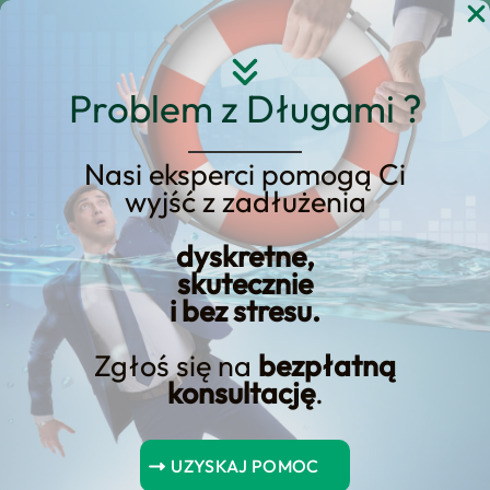
Przejdź
do
treści
Problem z Długami ?
Nasi eksperci pomogą Ci
wyjść z zadłużenia
Globalna wojna
pieniężna. Kto z niej
dyskretne,
skutecznie
korzysta i dlaczego?
i bez stresu.
Zgłoś się na
bezpłatną
konsultację
.
Spis Treści
UZYSKAJ POMOC
Wnioski kluczowe