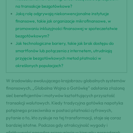
na transakcje bezgotówkowe?
Jaką rolę odgrywają niekonwencjonalne instytucje
finansowe, takie jak organizacje mikrofinansowe, w
promowaniu inkluzyjności finansowej w społeczeństwie
bezgotówkowym?
Jak technologiczne bariery, takie jak brak dostępu do
smartfonów lub połączenia z internetem, utrudniają
przyjęcie bezgotówkowych metod płatności w
określonych populacjach?
W środowisku ewoluującego krajobrazu globalnych systemów
finansowych, „Globalna Wojna o Gotówkę” odsłania złożoną
sieć beneficjentów i motywów kształtujących przyszłość
transakcji walutowych. Kiedy tradycyjna gotówka napotyka
potężnego przeciwnika w postaci płatności cyfrowych,
pytanie o to, kto zyskuje na tej transformacji, staje się coraz
bardziej istotne. Podczas gdy atrakcyjność wygody i
efektywności napędza przesunięcie w kierunku gospodarek