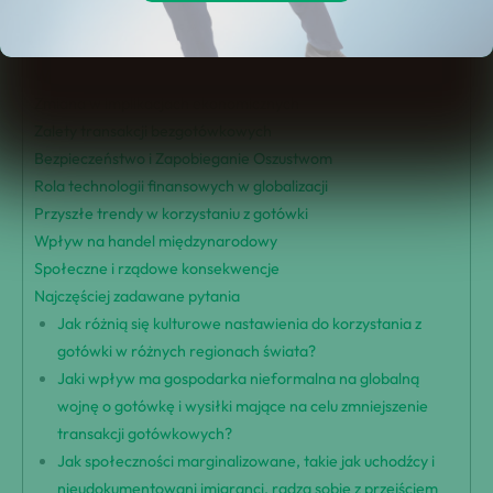
Troski o prywatność i anonimowość
Wpływ na włączenie finansowe
Wpływ na zachowanie konsumenta
Zmiana w implikacjach ekonomicznych
Zalety transakcji bezgotówkowych
Bezpieczeństwo i Zapobieganie Oszustwom
Rola technologii finansowych w globalizacji
Przyszłe trendy w korzystaniu z gotówki
Wpływ na handel międzynarodowy
Społeczne i rządowe konsekwencje
Najczęściej zadawane pytania
Jak różnią się kulturowe nastawienia do korzystania z
gotówki w różnych regionach świata?
Jaki wpływ ma gospodarka nieformalna na globalną
wojnę o gotówkę i wysiłki mające na celu zmniejszenie
transakcji gotówkowych?
Jak społeczności marginalizowane, takie jak uchodźcy i
nieudokumentowani imigranci, radzą sobie z przejściem