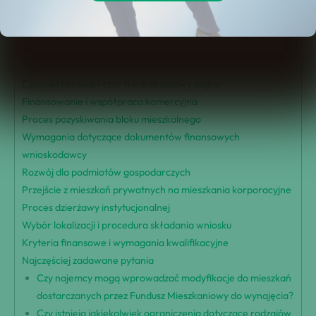
Cele programu
Aktywacja rynku wynajmu
Regulacje i zasady najmu
Typy mieszkań i dostosowanie
Czynniki cenowe i czas trwania umowy najmu
Finansowanie i współpraca komercyjna
Proces pozyskiwania bloku mieszkalnego
Wymagania dotyczące dokumentów finansowych
wnioskodawcy
Rozwój dla podmiotów gospodarczych
Przejście z mieszkań prywatnych na mieszkania korporacyjne
Proces dzierżawy instytucjonalnej
Wybór lokalizacji i procedura składania wniosku
Kryteria finansowe i wymagania kwalifikacyjne
Najczęściej zadawane pytania
Czy najemcy mogą wprowadzać modyfikacje do mieszkań
dostarczanych przez Fundusz Mieszkaniowy do wynajęcia?
Czy istnieją jakiekolwiek ograniczenia dotyczące rodzajów