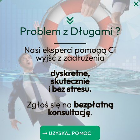
Przejdź
do
treści
Problem z Długami ?
Nasi eksperci pomogą Ci
Fundusz Mieszkaniowy
wyjść z zadłużenia
Banku Gospodarstwa
dyskretne,
Krajowego został
skutecznie
ujawniony
i bez stresu.
Zgłoś się na
bezpłatną
konsultację
.
Spis Treści
UZYSKAJ POMOC
Wnioski kluczowe