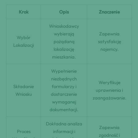
Krok
Opis
Znaczenie
Wnioskodawcy
wybierają
Zapewnia
Wybór
pożądaną
satysfakcję
Lokalizacji
lokalizację
najemcy.
mieszkania.
Wypełnienie
niezbędnych
Weryfikuje
Składanie
formularzy i
uprawnienia i
Wniosku
dostarczenie
zaangażowanie.
wymaganej
dokumentacji.
Dokładna analiza
Zapewnia
Proces
informacji i
zgodność i