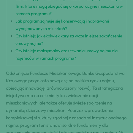
firm, które mogą ubiegać się o korporacyjne mieszkania w
ramach programu?
Jak program zajmuje się konserwacją i naprawami
wynajmowanych mieszkań?
Czy istnieją jakiekolwiek kary za wcześniejsze zakończenie
umowy najmu?
Czy istnieje maksymalny czas trwania umowy najmu dla
najemców w ramach programu?
Odsłonięcie Funduszu Mieszkaniowego Banku Gospodarstwa
Krajowego przyniosło nową erę na polskim rynku najmu,
obiecując innowację i zrównoważony rozwój. Ta strategiczna
inicjatywa ma na celu nie tylko zwiększenie opcji
mieszkaniowych, ale także oferuje świeże spojrzenie na
dynamikę dzierżawy mieszkań. Poprzez wprowadzenie
kompleksowej struktury zgodnej z zasadami instytucjonalnego
najmu, program ten stanowi solidne fundamenty dla
zapewnienia przejrzystości i efektywności na rynku najmu. W