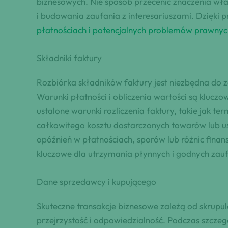
biznesowych. Nie sposób przecenić znaczenia wł
i budowania zaufania z interesariuszami. Dzięki
płatnościach i potencjalnych problemów prawnyc
Składniki faktury
Rozbiórka składników faktury jest niezbędna do z
Warunki płatności i obliczenia wartości są klucz
ustalone warunki rozliczenia faktury, takie jak t
całkowitego kosztu dostarczonych towarów lub usł
opóźnień w płatnościach, sporów lub różnic finan
kluczowe dla utrzymania płynnych i godnych zauf
Dane sprzedawcy i kupującego
Skuteczne transakcje biznesowe zależą od skrup
przejrzystość i odpowiedzialność. Podczas szcz