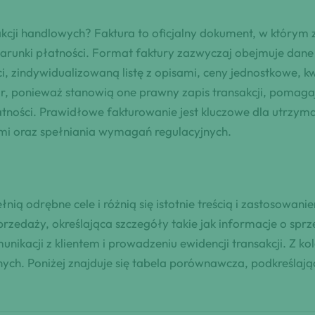
sakcji handlowych? Faktura to oficjalny dokument, w którym
 i warunki płatności. Format faktury zazwyczaj obejmuje da
i, zindywidualizowaną listę z opisami, ceny jednostkowe, 
tur, ponieważ stanowią one prawny zapis transakcji, pomaga
ności. Prawidłowe fakturowanie jest kluczowe dla utrzyma
mi oraz spełniania wymagań regulacyjnych.
nią odrębne cele i różnią się istotnie treścią i zastosowa
przedaży, określająca szczegóły takie jak informacje o spr
unikacji z klientem i prowadzeniu ewidencji transakcji. Z
nych. Poniżej znajduje się tabela porównawcza, podkreślają