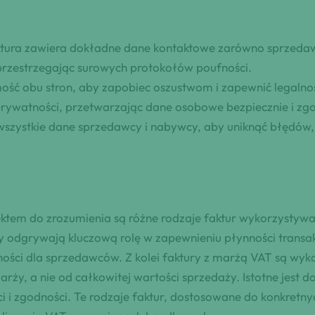
aktura zawiera dokładne dane kontaktowe zarówno sprzedawc
przestrzegając surowych protokołów poufności.
ość obu stron, aby zapobiec oszustwom i zapewnić legalność
prywatności, przetwarzając dane osobowe bezpiecznie i zg
szystkie dane sprzedawcy i nabywcy, aby uniknąć błędów,
ektem do zrozumienia są różne rodzaje faktur wykorzystyw
y odgrywają kluczową rolę w zapewnieniu płynności transak
atności dla sprzedawców. Z kolei faktury z marżą VAT są 
rży, a nie od całkowitej wartości sprzedaży. Istotne jest d
ci i zgodności. Te rodzaje faktur, dostosowane do konkretn