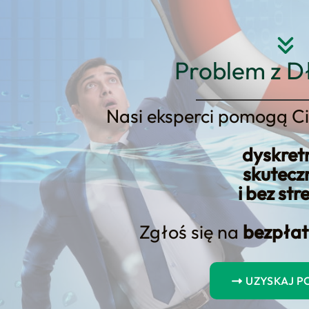
Strona główna
O nas
Usłu
Problem z D
Nasi eksperci pomogą Ci
dyskret
ra: Co to jest i co powinna zaw
skutecz
i bez str
Zgłoś się na
bezpłat
UZYSKAJ 