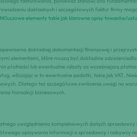
aściwego fakturowania, ponieważ stanowi ono fundamenta
 prowadzeniu dokładnych i szczegółowych faktur firmy mog
h
Kluczowe elementy takie jak klarowne opisy towarów/usł
apewnienia dokładnej dokumentacji finansowej i przejrzyst
owymi elementami, które muszą być dokładnie odzwierciedlo
ermin płatności lub ewentualne rabaty za wcześniejszą płatno
ug, wliczając w to ewentualne podatki, takie jak VAT. Nie
sowych. Dlatego też szczegółowe zwrócenie uwagi na warunki
ania transakcji biznesowych.
ulatnego uwzględnienia kompleksowych danych sprzedawcy 
egółowego opisywania informacji o sprzedawcy i nabywcy n