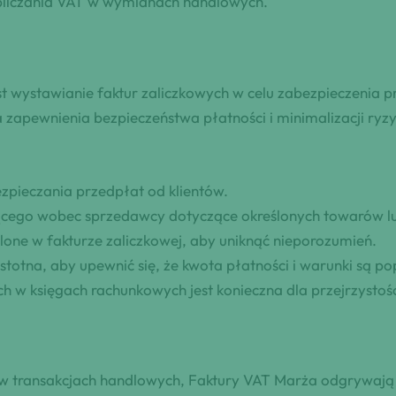
obliczania VAT w wymianach handlowych.
 wystawianie faktur zaliczkowych w celu zabezpieczenia pr
 zapewnienia bezpieczeństwa płatności i minimalizacji ry
ezpieczania przedpłat od klientów.
ącego wobec sprzedawcy dotyczące określonych towarów lu
lone w fakturze zaliczkowej, aby uniknąć nieporozumień.
totna, aby upewnić się, że kwota płatności i warunki są po
ch w księgach rachunkowych jest konieczna dla przejrzystośc
a w transakcjach handlowych, Faktury VAT Marża odgrywają