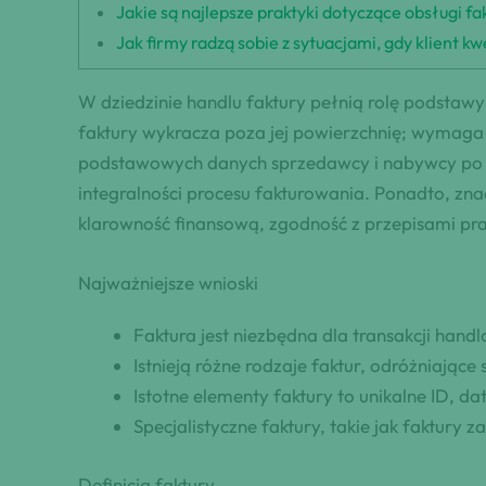
Jakie są najlepsze praktyki dotyczące obsługi f
Jak firmy radzą sobie z sytuacjami, gdy klient 
W dziedzinie handlu faktury pełnią rolę podstawy 
faktury wykracza poza jej powierzchnię; wymaga 
podstawowych danych sprzedawcy i nabywcy po spe
integralności procesu fakturowania. Ponadto, z
klarowność finansową, zgodność z przepisami pr
Najważniejsze wnioski
Faktura jest niezbędna dla transakcji han
Istnieją różne rodzaje faktur, odróżniając
Istotne elementy faktury to unikalne ID, 
Specjalistyczne faktury, takie jak faktury
Definicja faktury