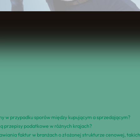
Spis Treści
wny w przypadku sporów między kupującym a sprzedającym?
ają przepisy podatkowe w różnych krajach?
awiania faktur w branżach o złożonej strukturze cenowej, taki