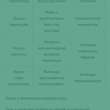
koncentracji
dużych dłużników
dłużników
Błędy w
Ryzyko
przetwarzaniu
Solidne kontrole
operacyjne
faktur lub
wewnętrzne
płatności
Fałszywe
Dokładna
Ryzyko
reprezentacje lub
analiza due
oszustwa
działania
diligence
oszukańcze
Ryzyko
Fluktuacje
Strategie
stopy
wpływające na
zabezpieczające
procentowej
koszty środków
Trendy w dziedzinie przedsiębiorczości
Jakie są emerging patterns w zakresie przyjmowania