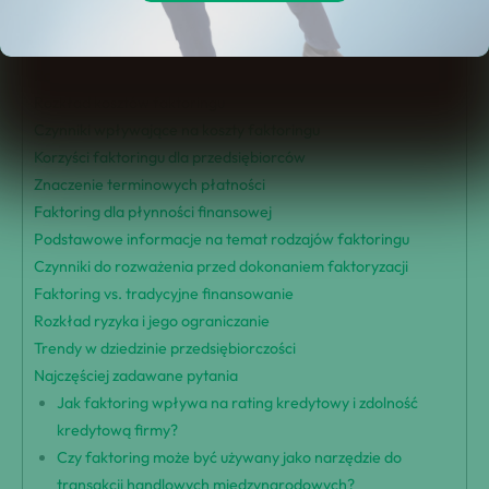
Przegląd faktoringu
Zrozumienie procesu faktoryzacji
Rodzaje faktoringu wyjaśnione
Rozkład kosztów faktoringu
Czynniki wpływające na koszty faktoringu
Korzyści faktoringu dla przedsiębiorców
Znaczenie terminowych płatności
Faktoring dla płynności finansowej
Podstawowe informacje na temat rodzajów faktoringu
Czynniki do rozważenia przed dokonaniem faktoryzacji
Faktoring vs. tradycyjne finansowanie
Rozkład ryzyka i jego ograniczanie
Trendy w dziedzinie przedsiębiorczości
Najczęściej zadawane pytania
Jak faktoring wpływa na rating kredytowy i zdolność
kredytową firmy?
Czy faktoring może być używany jako narzędzie do
transakcji handlowych międzynarodowych?