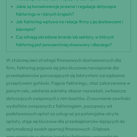
Jakie są konsekwencje prawne i regulacje dotyczące
faktoringu w różnych krajach?
Jak faktoring wpływa na relacje firmy z jej dostawcami i
klientami?
Czy istnieją określone branże lub sektory, w których
faktoring jest powszechniej stosowany i dlaczego?
W złożonej sieci strategii finansowych dostosowanych dla
firm, faktoring pojawia się jako kluczowe rozwiązanie dla
przedsiębiorców poruszających się labiryntem zarządzania
przepływem gotówki. Pojęcie faktoringu, choć zakorzenione w
jasnym celu, odsłania subtelny obszar rozważań, zwłaszcza
dotyczących związanych z nim kosztów. Zrozumienie zawiłości
wydatków związanych z faktoringiem, począwszy od
podstawowych opłat za usługi aż po potencjalne ukryte
opłaty, staje się kluczowe dla przedsiębiorców dążących do
optymalizacji swoich operacji finansowych. Głębsze
zanurzenie się w obszar kosztów faktoringu prowadzi do