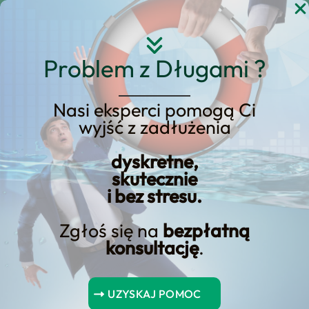
Przejdź
do
treści
Problem z Długami ?
Nasi eksperci pomogą Ci
Faktoring – Co to jest i ile
wyjść z zadłużenia
kosztuje? Praktyczny
dyskretne,
przewodnik dla
skutecznie
przedsiębiorców
i bez stresu.
Zgłoś się na
bezpłatną
konsultację
.
Spis Treści
UZYSKAJ POMOC
Wnioski kluczowe